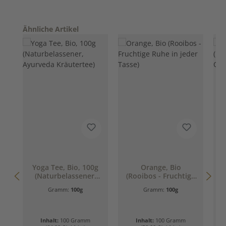
Produktgalerie überspringen
Ähnliche Artikel
Yoga Tee, Bio, 100g
Orange, Bio
(Naturbelassener,
(Rooibos - Fruchtige
Ayurveda
Ruhe in jeder Tasse)
O
Gramm:
100g
Gramm:
100g
Kräutertee)
Inhalt:
100 Gramm
Inhalt:
100 Gramm