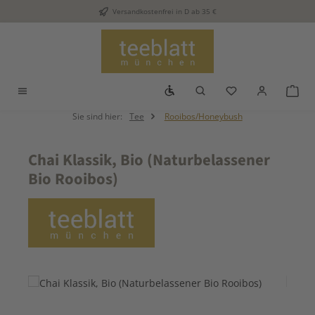
Versandkostenfrei in D ab 35 €
Zum Hauptinhalt springen
Werkzeugleiste anzeigen
Du hast 0 Produkt
War
Sie sind hier:
Tee
Rooibos/Honeybush
Chai Klassik, Bio (Naturbelassener
Bio Rooibos)
Bildergalerie überspringen