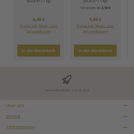
(64,00 €* / 1 kg)
(58,00 €* / 1 kg)
Varianten ab
3,10 €
Regulärer Preis:
Regulärer Preis:
6,40 €
5,80 €
Preise inkl. MwSt. zzgl.
Preise inkl. MwSt. zzgl.
Versandkosten
Versandkosten
In den Warenkorb
In den Warenkorb
Versandkostenfrei in D ab 35 €
Über uns
Service
Informationen