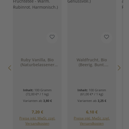
Ruby Vanilla, Bio
Waldfrucht, Bio
(Naturbelassener
(Beerig. Bunt.
Früchtetee - Warm.
Genussvoll.)
Rubinrot.
Harmonisch.)
Inhalt:
100 Gramm
Inhalt:
100 Gramm
(72,00 €* / 1 kg)
(61,00 €* / 1 kg)
Varianten ab
3,80 €
Varianten ab
3,25 €
Regulärer Preis:
Regulärer Preis:
7,20 €
6,10 €
Preise inkl. MwSt. zzgl.
Preise inkl. MwSt. zzgl.
Versandkosten
Versandkosten