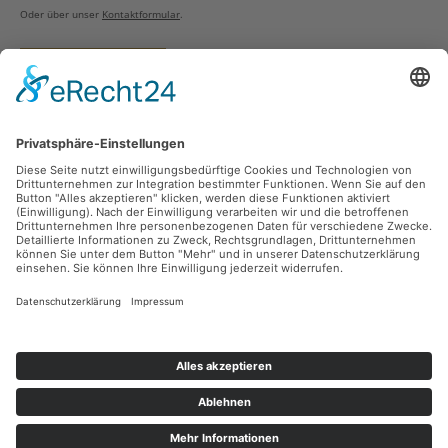
Oder über unser
Kontaktformular
.
Vertrag widerrufen
Versandarten
Zahlungsarten
Sicher Einkaufen
Ladengeschäft
Newsletter
Über unsere Social Media Plattformen verpassen Sie keine Neuigkeiten mehr.
Facebook
Instagram
Alle Preise inkl. gesetzl. Mehrwertsteuer zzgl.
Versandkosten
und ggf.
Nachnahmegebühren, wenn nicht anders angegeben.