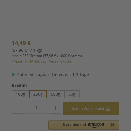
Regulärer Preis:
14,49 €
(57,96 €* / 1 kg)
Inhalt:
250 Gramm
(57,96 € / 1000 Gramm)
Preise inkl. MwSt. zzgl. Versandkosten
Sofort verfügbar, Lieferzeit: 1-3 Tage
auswählen
Gramm
100g
250g
500g
50g
Produkt Anzahl: Gib den gewünschten Wert ein oder benutze die Schaltfläche
In den Warenkorb