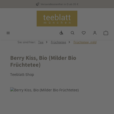
Versandkostenfrei in D ab 35 €
Zum Hauptinhalt springen
Werkzeugleiste anzeigen
Du hast 0 Produkt
War
Sie sind hier:
Tee
Früchtetee
Früchtetee, mild
Berry Kiss, Bio (Milder Bio
Früchtetee)
Teeblatt-Shop
Bildergalerie überspringen