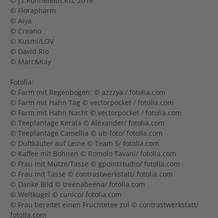
© j.t.Ronnefeldt.KG, 2016
© Florapharm
© Aiya
© Creano
© Kusmi/LOV
© David Rio
© Marc&Kay
Fotolia:
© Farm mit Regenbogen: © azzzya / fotolia.com
© Farm mit Hahn Tag © vectorpocket / fotolia.com
© Farm mit Hahn Nacht © vectorpocket / fotolia.com
© Teeplantage Kerala © Alexander/ fotolia.com
© Teeplantage Camellia © ub-foto/ fotolia.com
© Duftkäuter auf Leine © Team 5/ fotolia.com
© Kaffee mit Bohnen © Romolo Tavani/ fotolia.com
© Frau mit Mütze/Tasse © gpointstudio/ fotolia.com
© Frau mit Tasse © contrastwerkstatt/ fotolia.com
© Danke Bild © treenabeena/ fotolia.com
© Weltkugel © cunico/ fotolia.com
© Frau bereitet einen Früchtetee zul © contrastwerkstatt/
fotolia.com