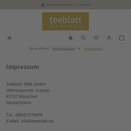
Versandkostenfrei in D ab 35 €
Zum Hauptinhalt springen
Werkzeugleiste anzeigen
Du hast 0 Produkt
War
Sie sind hier:
Informationen
Impressum
Impressum
Teeblatt TBM GmbH
Ollenhauerstr. 6 (pep)
81737 München
Deutschland
Tel.: 089/67370900
E-Mail: info@teeblatt.de