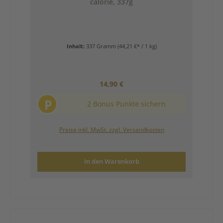
calorie, 337g
Inhalt:
337 Gramm
(44,21 €* / 1 kg)
Regulärer Preis:
14,90 €
P
2 Bonus Punkte sichern
Preise inkl. MwSt. zzgl. Versandkosten
In den Warenkorb