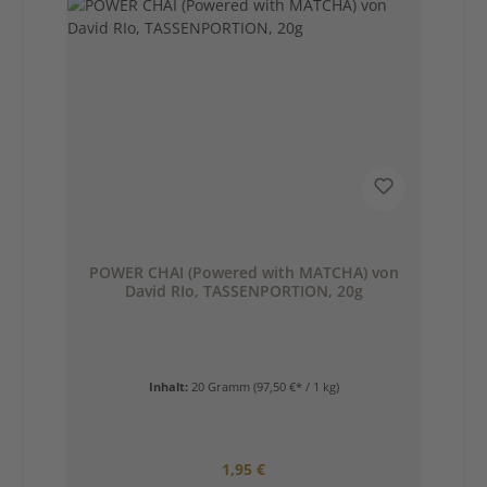
POWER CHAI (Powered with MATCHA) von
David RIo, TASSENPORTION, 20g
Inhalt:
20 Gramm
(97,50 €* / 1 kg)
Regulärer Preis:
1,95 €