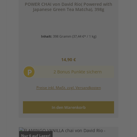
POWER CHAI von David Rio( Powered with
Japanese Green Tea Matcha), 398g
Inhalt:
398 Gramm
(37,44 €* / 1 kg)
Regulärer Preis:
14,90 €
P
2 Bonus Punkte sichern
Preise inkl. MwSt. zzgl. Versandkosten
In den Warenkorb
Nur 6 auf Lager!