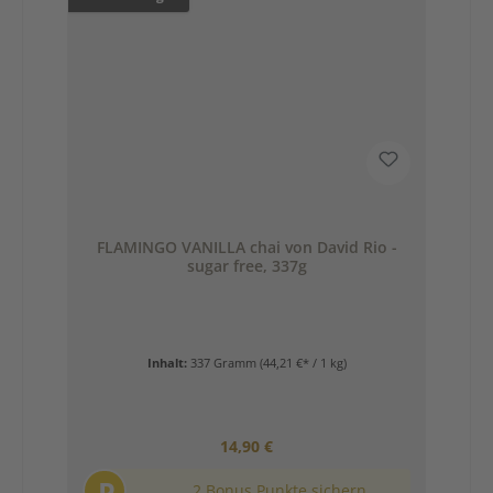
FLAMINGO VANILLA chai von David Rio -
sugar free, 337g
Inhalt:
337 Gramm
(44,21 €* / 1 kg)
Regulärer Preis:
14,90 €
P
2 Bonus Punkte sichern