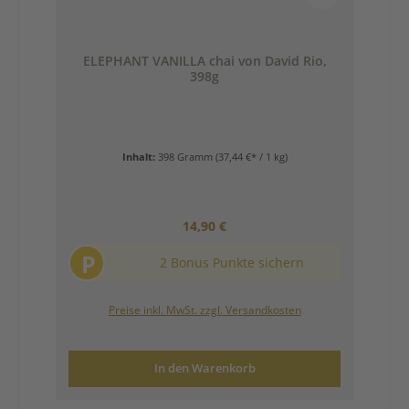
ELEPHANT VANILLA chai von David Rio,
398g
Inhalt:
398 Gramm
(37,44 €* / 1 kg)
Regulärer Preis:
14,90 €
P
2 Bonus Punkte sichern
Preise inkl. MwSt. zzgl. Versandkosten
In den Warenkorb