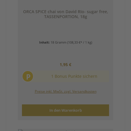
ORCA SPICE chai von David RIo- sugar free,
TASSENPORTION, 18g
Inhalt:
18 Gramm
(108,33 €* / 1 kg)
Regulärer Preis:
1,95 €
P
1 Bonus Punkte sichern
Preise inkl. MwSt. zzgl. Versandkosten
In den Warenkorb