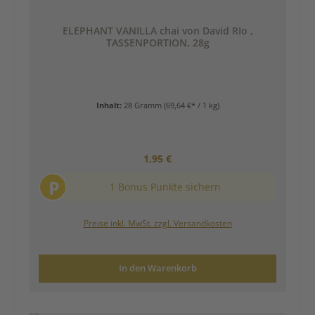
ELEPHANT VANILLA chai von David RIo ,
TASSENPORTION, 28g
Inhalt:
28 Gramm
(69,64 €* / 1 kg)
Regulärer Preis:
1,95 €
P
1 Bonus Punkte sichern
Preise inkl. MwSt. zzgl. Versandkosten
In den Warenkorb