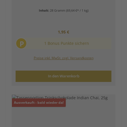
Inhalt:
28 Gramm
(69,64 €* / 1 kg)
Regulärer Preis:
1,95 €
P
1 Bonus Punkte sichern
Preise inkl. MwSt. zzgl. Versandkosten
In den Warenkorb
Ausverkauft - bald wieder da!