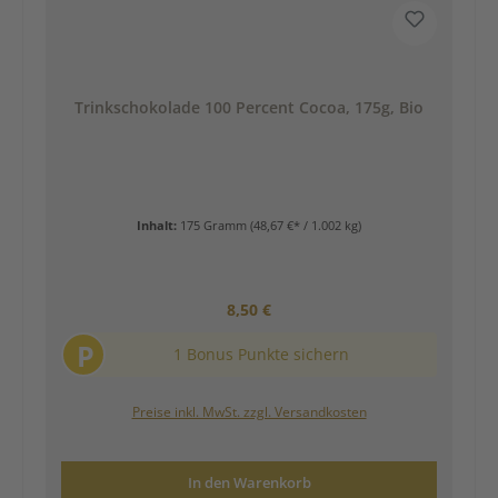
Trinkschokolade 100 Percent Cocoa, 175g, Bio
Inhalt:
175 Gramm
(48,67 €* / 1.002 kg)
Regulärer Preis:
8,50 €
P
1 Bonus Punkte sichern
Preise inkl. MwSt. zzgl. Versandkosten
In den Warenkorb