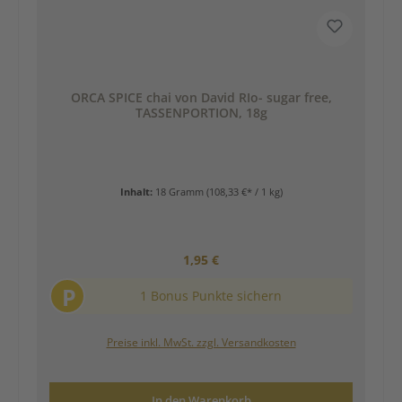
ORCA SPICE chai von David RIo- sugar free,
TASSENPORTION, 18g
Inhalt:
18 Gramm
(108,33 €* / 1 kg)
Regulärer Preis:
1,95 €
P
1 Bonus Punkte sichern
Preise inkl. MwSt. zzgl. Versandkosten
In den Warenkorb