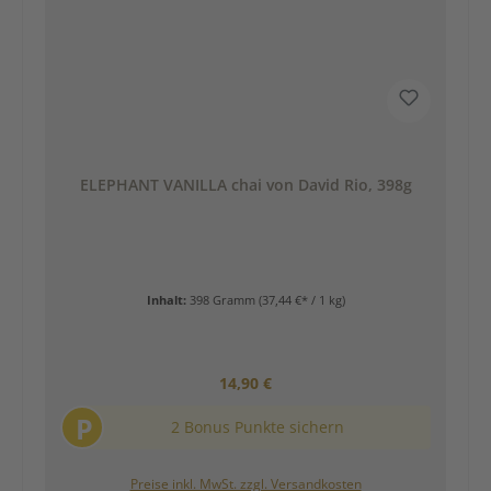
ELEPHANT VANILLA chai von David Rio, 398g
Inhalt:
398 Gramm
(37,44 €* / 1 kg)
Regulärer Preis:
14,90 €
P
2 Bonus Punkte sichern
Preise inkl. MwSt. zzgl. Versandkosten