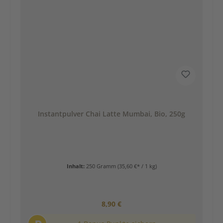
Instantpulver Chai Latte Mumbai, Bio, 250g
Inhalt:
250 Gramm
(35,60 €* / 1 kg)
Regulärer Preis:
8,90 €