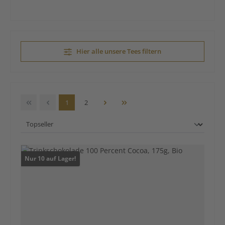
Hier alle unsere Tees filtern
Seite
Seite
1
2
Nur 10 auf Lager!