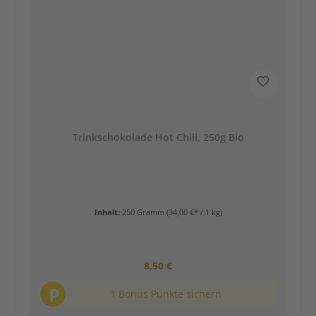
Trinkschokolade Hot Chili, 250g Bio
Inhalt:
250 Gramm
(34,00 €* / 1 kg)
Regulärer Preis:
8,50 €
P
1 Bonus Punkte sichern