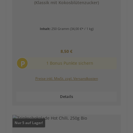
(Klassik mit Kokosblütenzucker)
Inhalt:
250 Gramm
(34,00 €* / 1 kg)
Regulärer Preis:
8,50 €
P
1 Bonus Punkte sichern
Preise inkl. MwSt. zzgl. Versandkosten
Details
Nur 5 auf Lager!