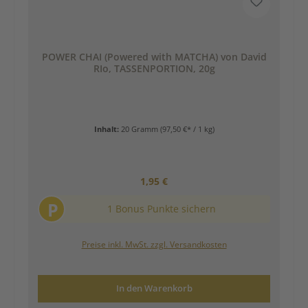
POWER CHAI (Powered with MATCHA) von David
RIo, TASSENPORTION, 20g
Inhalt:
20 Gramm
(97,50 €* / 1 kg)
Regulärer Preis:
1,95 €
P
1 Bonus Punkte sichern
Preise inkl. MwSt. zzgl. Versandkosten
In den Warenkorb