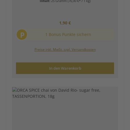
Inhalt:
25 Gramm
(76,00 €* / 1 kg)
Regulärer Preis:
1,90 €
P
1 Bonus Punkte sichern
Preise inkl. MwSt. zzgl. Versandkosten
In den Warenkorb