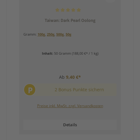
Durchschnittliche Bewertung von 5 von 5 Sternen
Taiwan: Dark Pearl Oolong
Gramm:
100g
,
250g
,
500g
,
50g
Inhalt:
50 Gramm
(188,00 €* / 1 kg)
Ab
9,40 €*
P
2 Bonus Punkte sichern
Preise inkl. MwSt. zzgl. Versandkosten
Details