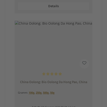
Details
Durchschnittliche Bewertung von 5 von 5 Sternen
China Oolong: Bio Oolong Da Hong Pao, China
Gramm:
100g
,
250g
,
500g
,
50g