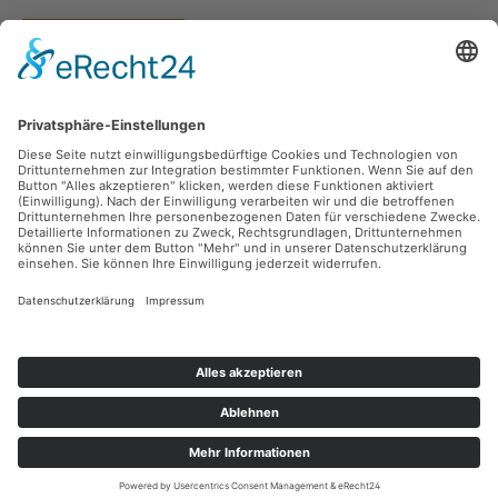
Vertrag widerrufen
Versandarten
Zahlungsarten
Sicher Einkaufen
Ladengeschäft
Newsletter
Über unsere Social Media Plattformen verpassen Sie keine Neuigkeiten mehr.
Facebook
Instagram
Alle Preise inkl. gesetzl. Mehrwertsteuer zzgl.
Versandkosten
und ggf.
Nachnahmegebühren, wenn nicht anders angegeben.
© 2026 teeblatt münchen - Alle Rechte vorbehalten. Theme by
ThemeWare®