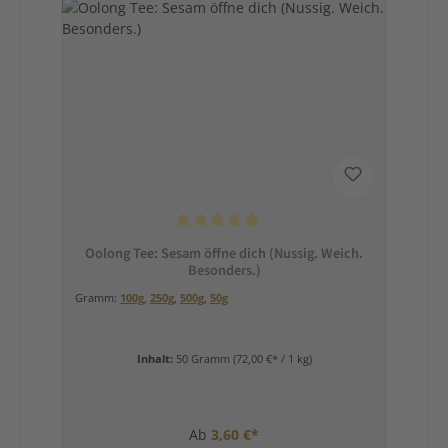
Durchschnittliche Bewertung von 5 von 5 Sternen
Oolong Tee: Sesam öffne dich (Nussig. Weich.
Besonders.)
Gramm:
100g
,
250g
,
500g
,
50g
Inhalt:
50 Gramm
(72,00 €* / 1 kg)
Ab
3,60 €*