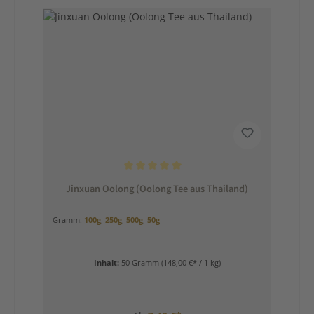
Durchschnittliche Bewertung von 5 von 5 Sternen
Jinxuan Oolong (Oolong Tee aus Thailand)
Gramm:
100g
,
250g
,
500g
,
50g
Inhalt:
50 Gramm
(148,00 €* / 1 kg)