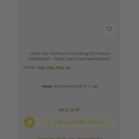
China: Bio Tie Kuan Yin Oolong (Ein Hauch
Göttlichkeit – floral, weich und wohltuend.)
Gramm:
100g
,
250g
,
500g
,
50g
Inhalt:
50 Gramm
(102,00 €* / 1 kg)
Ab
5,10 €*
P
1 Bonus Punkte sichern
Preise inkl. MwSt. zzgl. Versandkosten