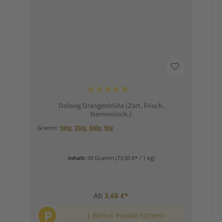
Durchschnittliche Bewertung von 5 von 5 Sternen
Oolong Orangenblüte (Zart. Frisch.
Harmonisch.)
Gramm:
100g
,
250g
,
500g
,
50g
Inhalt:
50 Gramm
(73,00 €* / 1 kg)
Ab
3,65 €*
P
1 Bonus Punkte sichern