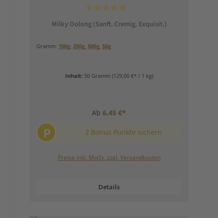
Durchschnittliche Bewertung von 5 von 5 Sternen
Milky Oolong (Sanft. Cremig. Exquisit.)
Gramm:
100g
,
250g
,
500g
,
50g
Inhalt:
50 Gramm
(129,00 €* / 1 kg)
Ab
6,45 €*
P
2 Bonus Punkte sichern
Preise inkl. MwSt. zzgl. Versandkosten
Details