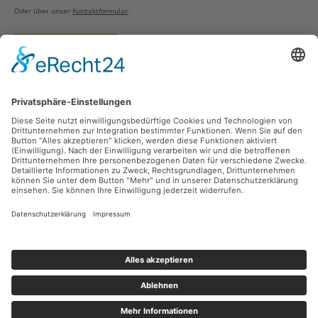
Oder über unser
Kontaktformular
.
Vertrag widerrufen
Versandarten
Zahlungsarten
Sicher Einkaufen
Ladengeschäft
Newsletter
Über unsere Social Media Plattformen verpassen Sie keine Neuigkeiten mehr.
Facebook
Instagram
Alle Preise inkl. gesetzl. Mehrwertsteuer zzgl.
Versandkosten
und ggf.
Nachnahmegebühren, wenn nicht anders angegeben.