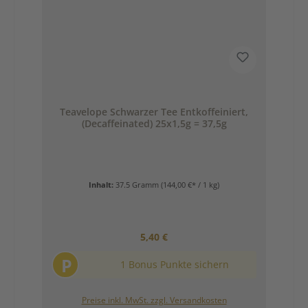
Teavelope Schwarzer Tee Entkoffeiniert,
(Decaffeinated) 25x1,5g = 37,5g
Inhalt:
37.5 Gramm
(144,00 €* / 1 kg)
Regulärer Preis:
5,40 €
P
1 Bonus Punkte sichern
Preise inkl. MwSt. zzgl. Versandkosten