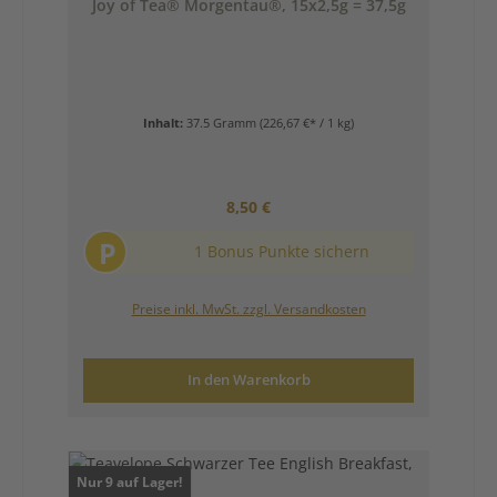
Joy of Tea® Morgentau®, 15x2,5g = 37,5g
Inhalt:
37.5 Gramm
(226,67 €* / 1 kg)
Regulärer Preis:
8,50 €
P
1 Bonus Punkte sichern
Preise inkl. MwSt. zzgl. Versandkosten
In den Warenkorb
Nur 9 auf Lager!