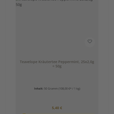
Teavelope Kräutertee Peppermint, 25x2,0g
= 50g
Inhalt:
50 Gramm
(108,00 €* / 1 kg)
Regulärer Preis:
5,40 €