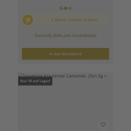
Regulärer Preis:
5,40 €
P
1 Bonus Punkte sichern
Preise inkl. MwSt. zzgl. Versandkosten
In den Warenkorb
Nur 10 auf Lager!