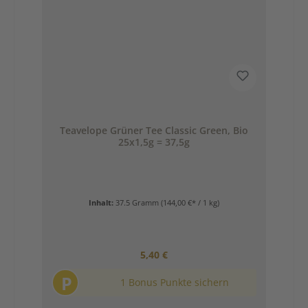
Teavelope Grüner Tee Classic Green, Bio
25x1,5g = 37,5g
Inhalt:
37.5 Gramm
(144,00 €* / 1 kg)
Regulärer Preis:
5,40 €
P
1 Bonus Punkte sichern