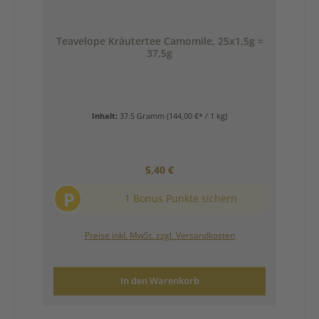
Teavelope Kräutertee Camomile, 25x1,5g =
37,5g
Inhalt:
37.5 Gramm
(144,00 €* / 1 kg)
Regulärer Preis:
5,40 €
P
1 Bonus Punkte sichern
Preise inkl. MwSt. zzgl. Versandkosten
In den Warenkorb