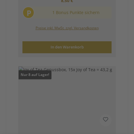
Regulärer Preis:
8,50 €
P
1 Bonus Punkte sichern
Preise inkl. MwSt. zzgl. Versandkosten
In den Warenkorb
Nur 8 auf Lager!