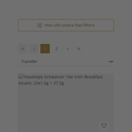
Hier alle unsere Tees filtern
Seite
Seite
1
2