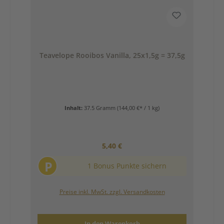
Teavelope Rooibos Vanilla, 25x1,5g = 37,5g
Inhalt:
37.5 Gramm
(144,00 €* / 1 kg)
Regulärer Preis:
5,40 €
P
1 Bonus Punkte sichern
Preise inkl. MwSt. zzgl. Versandkosten
In den Warenkorb