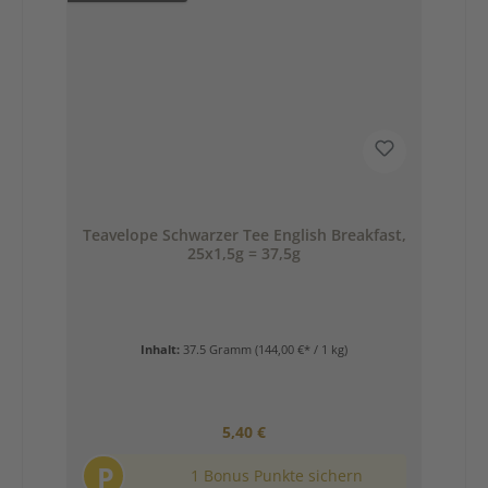
Teavelope Schwarzer Tee English Breakfast,
25x1,5g = 37,5g
Inhalt:
37.5 Gramm
(144,00 €* / 1 kg)
Regulärer Preis:
5,40 €
P
1 Bonus Punkte sichern