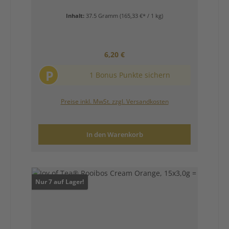
Inhalt:
37.5 Gramm
(165,33 €* / 1 kg)
Regulärer Preis:
6,20 €
P
1 Bonus Punkte sichern
Preise inkl. MwSt. zzgl. Versandkosten
In den Warenkorb
Nur 7 auf Lager!