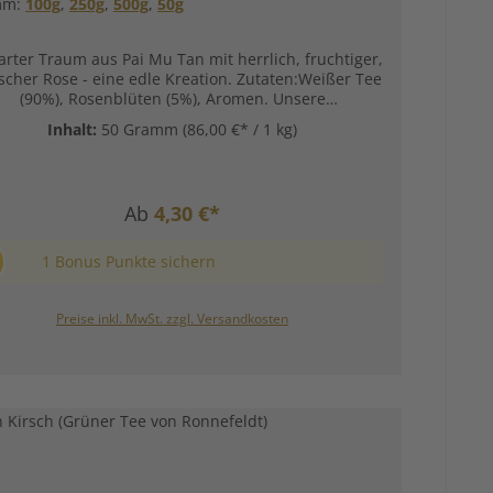
mm:
100g
,
250g
,
500g
,
50g
arter Traum aus Pai Mu Tan mit herrlich, fruchtiger,
ischer Rose - eine edle Kreation. Zutaten:Weißer Tee
(90%), Rosenblüten (5%), Aromen. Unsere
reitungsempfehlung für Aromatisierter Weißer Tee
Inhalt:
50 Gramm
(86,00 €* / 1 kg)
Weißer Rosentraum von Ronnefeldt:
Ab
4,30 €*
1 Bonus Punkte sichern
Preise inkl. MwSt. zzgl. Versandkosten