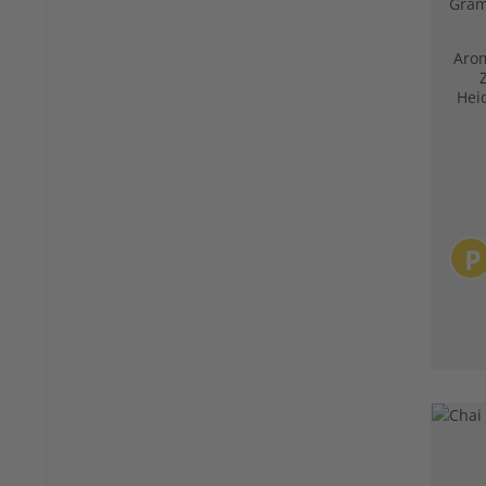
Gra
Arom
Hei
und
Zi
Zi
P