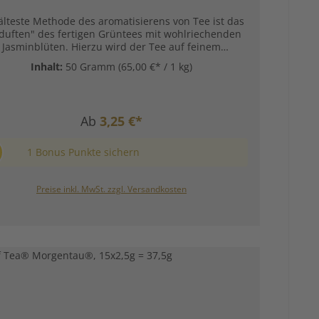
älteste Methode des aromatisierens von Tee ist das
duften" des fertigen Grüntees mit wohlriechenden
Jasminblüten. Hierzu wird der Tee auf feinem
denpapier ausgebreitet, in Gestellen gestapelt und
Inhalt:
50 Gramm
(65,00 €* / 1 kg)
wechselnd mit einem ebenfalls auf Seidenpapier
gelegten Blütenteppich schichtweise übereinander
egt. Nach einigen Tagen haben die stark duftenden
lüten ihr Aroma abgegeben. Als optische Zugabe
Ab
3,25 €*
werden einige getrocknete Blüten in diesem
derbaren Jasmintee untergemischt der alle unsere
e erfreut. Zutaten:Grüner China Tee, Jasminblüten.
1 Bonus Punkte sichern
reitungsempfehlung Grüntee Jasmintee mit Blüten:
Preise inkl. MwSt. zzgl. Versandkosten