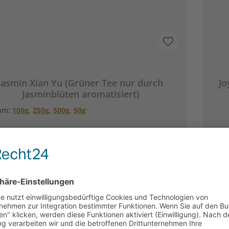
bieren:Für Liebhaber des Morgentau Tee ein muss:
Morgentau Chai. Hier ergänzt sich das zarte
mafeiner Früchte mit dem orientlischen Geschmack
ausgewählter Gewürze und Blüten.
Durch
Jasmin Xian Yu (Grüner Tee nur durch
Jo
Jasminblüten aromatisiert)
mm:
100g
,
250g
,
500g
,
50g
sch gepflückte Jasminblüten geben diesem Tee sein
rlich zartes und liebliches Aroma. Zutaten:Grüner
Z
China Tee, Jasminblüten. Unsere
reitungsempfehlung für Grüner Tee Jasmin Xian Yu
Inhalt:
50 Gramm
(118,00 €* / 1 kg)
von Ronnefeldt:
Mor
Zut
Ab
5,90 €*
Z