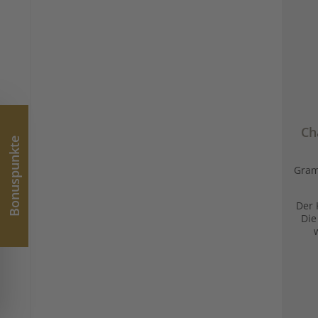
Ch
Bonuspunkte
Gra
Der 
Die
Kl
Cha
Gew
Sonn