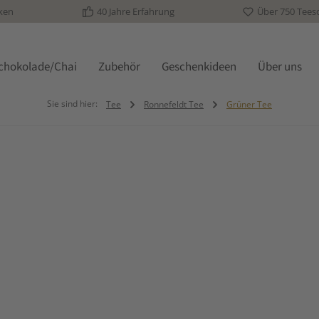
ken
40 Jahre Erfahrung
Über 750 Tees
schokolade/Chai
Zubehör
Geschenkideen
Über uns
Sie sind hier:
Tee
Ronnefeldt Tee
Grüner Tee