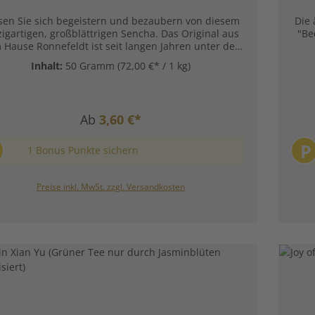
sen Sie sich begeistern und bezaubern von diesem
Die 
zigartigen, großblättrigen Sencha. Das Original aus
"Be
Hause Ronnefeldt ist seit langen Jahren unter den
 5 unserer aromatisierten Grüntees und überzeugt
Sei
Inhalt:
50 Gramm
(72,00 €* / 1 kg)
t seinen wunderschönen bunten Blüten und dem
ab
omatischen Mango-Zitrusgeschmack. Das optimale
aus
Zusammenspiel der verschiedenen Bestandteile
gel
chnet diese harmonische Grün-Tee-Mischung aus.
B
Ab
3,60 €*
taten:Grüner China Tee, Aromen, Sonnenblumen-,
Rosen-, Kornblumenblüten Unsere
wun
P
ereitungsempfehlung für Grüntee Morgentau von
Sinn
1 Bonus Punkte sichern
efeldt: Kunden fragten auch:Was macht den
Zube
rüntee Morgentau von Ronnefeldt so einzigartig?
wort:Das liegt an seinem exotischen Geschmack mit
Preise inkl. MwSt. zzgl. Versandkosten
feinfruchtigen Aromen von Mango und Zitrus.
gewöhnlich ist auchder großblättrige Sencha, der
e Komposition abrundet. Vor vielen Jahren schickte
indischer Lieferant einemRonnefeldt Tea Taster eine
te vollreifer Mangos. Diese köstliche Frucht hat ihn
iriert einen Grüntee mit Mango Aromen zu mischen.
se Komposition war so erfolgreich und hat damals
e Menschen erstmalig zum Grünteetrinken verführt.
e Rezeptur ist heute noch eines der bestgehüteten
Geheimnisse der Firma Ronnefeldt. Unbedingt