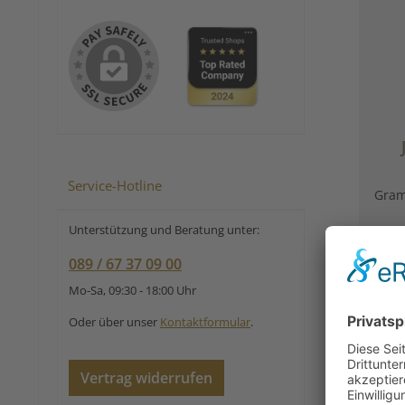
pro
Aro
Service-Hotline
Gra
Unterstützung und Beratung unter:
Fri
her
089 / 67 37 09 00
Zube
Mo-Sa, 09:30 - 18:00 Uhr
Oder über unser
Kontaktformular
.
Vertrag widerrufen