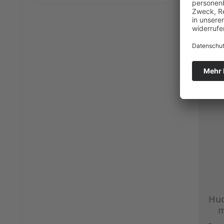
P
Huc
m