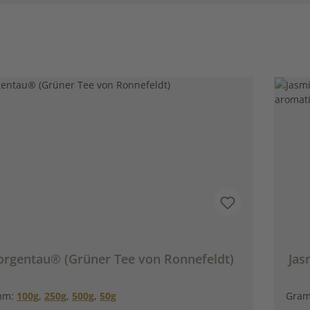
rgentau® (Grüner Tee von Ronnefeldt)
Jas
mm:
100g
,
250g
,
500g
,
50g
Gra