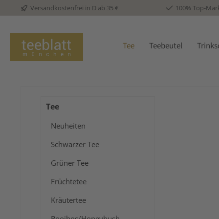
Versandkostenfrei in D ab 35 €
100% Top-Mar
 Hauptinhalt springen
Zur Suche springen
Zur Hauptnavigation springen
Tee
Teebeutel
Trink
Tee
Neuheiten
Schwarzer Tee
Grüner Tee
Früchtetee
Kräutertee
Rooibos/Honeybush