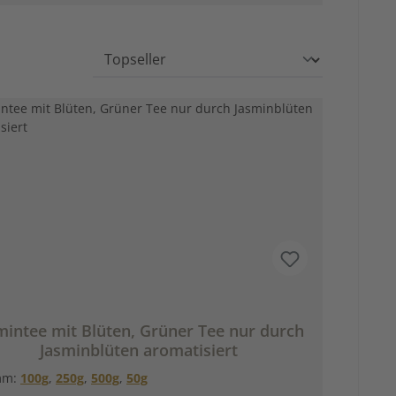
mintee mit Blüten, Grüner Tee nur durch
Jasminblüten aromatisiert
mm:
100g
,
250g
,
500g
,
50g