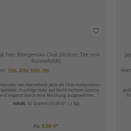
ai Tee: Morgentau-Chai (Grüner Tee von
Ja
Ronnefeldt)
mm:
100g
,
250g
,
500g
,
50g
Gra
Klassiker von Ronnefeldt jetzt als Chai-Komposition:
 beliebte, fruchtige Note auf leicht herbem Sencha
gro
wird ergänzt durch eine Mischung ausgewählter
fr
Gewürze und Blüten. Nun gibt es den beliebten
Durc
Inhalt:
50 Gramm
(72,00 €* / 1 kg)
assiker "Morgentau" von Ronnefeldt jetzt auch als
eine
i-Komposition. Zutaten:Grüner Tee (52%), Ingwer,
ürznelke, Zimtstückchen, schwarze Pfefferkörner,
Zube
Kardamom, Anis, Koriander, Aromen,
Ab
3,60 €*
enblumenblüten, Rosenblüten, Kornblumenblüten.