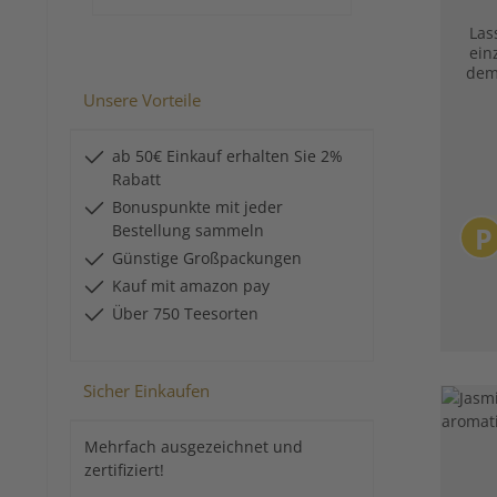
Las
ein
dem 
Top
Unsere Vorteile
mi
ar
ab 50€ Einkauf erhalten Sie 2%
zei
Rabatt
Zu
Bonuspunkte mit jeder
Bestellung sammeln
P
Zub
Ronn
Günstige Großpackungen
G
Kauf mit amazon pay
Ant
Über 750 Teesorten
Un
dies
ein 
Sicher Einkaufen
Kis
insp
Die
Mehrfach ausgezeichnet und
viel
zertifiziert!
Di