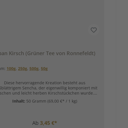
pan Kirsch (Grüner Tee von Ronnefeldt)
mm:
100g
,
250g
,
500g
,
50g
Diese hervorragende Kreation besteht aus
ßblättrigem Sencha, der eigenwillig komponiert mit
ischen und leicht herben Kirschstückchen wurde.
h diese Komponenten verfügt diese Mischung über
Inhalt:
50 Gramm
(69,00 €* / 1 kg)
n aromatischen Geschmack. Zutaten:Grüner China
Tee, Kirschstückchen, Aroma. Unsere
reitungsempfehlung für Aromatisierter Grüner Tee
Japan Kirsch von Ronnefeldt:
Ab
3,45 €*