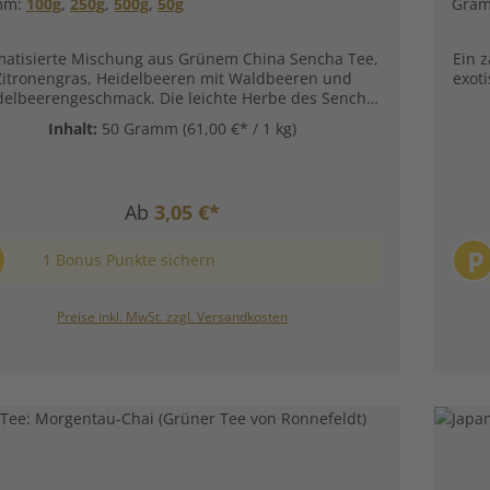
mm:
100g
,
250g
,
500g
,
50g
Gra
atisierte Mischung aus Grünem China Sencha Tee,
Ein z
Zitronengras, Heidelbeeren mit Waldbeeren und
exot
delbeerengeschmack. Die leichte Herbe des Sencha
 der Heidelbeeren komponiert mit der Frische von
Zube
Inhalt:
50 Gramm
(61,00 €* / 1 kg)
tronengras - ein fruchtiges und cremiges Erlebnis.
Zutaten:Grüner Tee (63%), Zitronengras (12%),
Apfelstückchen, Heidelbeeren (6%), Aromen,
tronenmyrte Unsere Zubereitungsempfehlung für
Ab
3,05 €*
Grüner Tee Huckleberry Friend von Ronnefeldt:
P
1 Bonus Punkte sichern
Preise inkl. MwSt. zzgl. Versandkosten