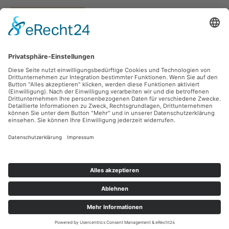
Vertrag widerrufen
Versandarten
Zahlungsarten
Sicher Einkaufen
Ladengeschäft
Newsletter
Über unsere Social Media Plattformen verpassen Sie keine Neuigkeiten mehr.
Facebook
Instagram
Alle Preise inkl. gesetzl. Mehrwertsteuer zzgl.
Versandkosten
und ggf.
Nachnahmegebühren, wenn nicht anders angegeben.
© 2026 teeblatt münchen - Alle Rechte vorbehalten. Theme by
ThemeWare®