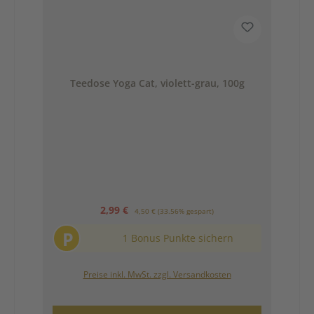
Teedose Yoga Cat, violett-grau, 100g
Verkaufspreis:
Regulärer Preis:
2,99 €
4,50 €
(33.56% gespart)
P
1 Bonus Punkte sichern
Preise inkl. MwSt. zzgl. Versandkosten