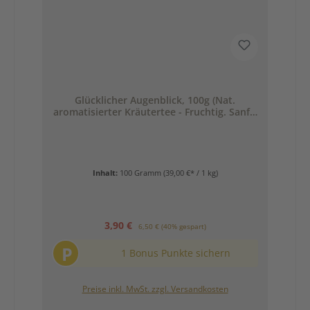
Glücklicher Augenblick, 100g (Nat.
aromatisierter Kräutertee - Fruchtig. Sanft.
Unbeschwert.)
Inhalt:
100 Gramm
(39,00 €* / 1 kg)
Verkaufspreis:
Regulärer Preis:
3,90 €
6,50 €
(40% gespart)
P
1 Bonus Punkte sichern
Preise inkl. MwSt. zzgl. Versandkosten