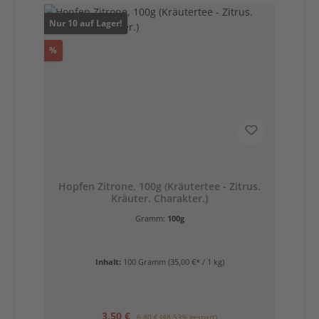
Nur 10 auf Lager!
Rabatt
%
Hopfen Zitrone, 100g (Kräutertee - Zitrus.
Kräuter. Charakter.)
Gramm:
100g
Inhalt:
100 Gramm
(35,00 €* / 1 kg)
Verkaufspreis:
Regulärer Preis:
3,50 €
6,80 €
(48.53% gespart)