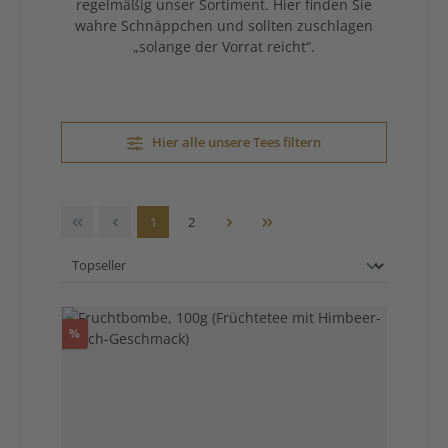
regelmäßig unser Sortiment. Hier finden Sie
wahre Schnäppchen und sollten zuschlagen
„solange der Vorrat reicht“.
Hier alle unsere Tees filtern
Seite
Seite
1
2
Rabatt
%