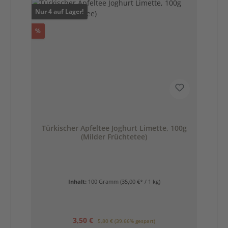
Nur 4 auf Lager!
Rabatt
%
Türkischer Apfeltee Joghurt Limette, 100g
(Milder Früchtetee)
Inhalt:
100 Gramm
(35,00 €* / 1 kg)
Verkaufspreis:
Regulärer Preis:
3,50 €
5,80 €
(39.66% gespart)