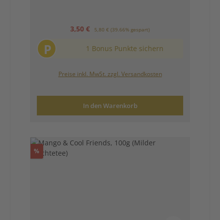
Verkaufspreis:
Regulärer Preis:
3,50 €
5,80 €
(39.66% gespart)
P
1 Bonus Punkte sichern
Preise inkl. MwSt. zzgl. Versandkosten
In den Warenkorb
Rabatt
%