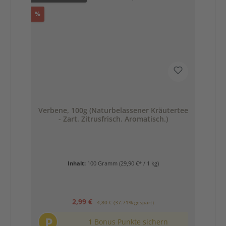
Rabatt
%
Verbene, 100g (Naturbelassener Kräutertee
- Zart. Zitrusfrisch. Aromatisch.)
Inhalt:
100 Gramm
(29,90 €* / 1 kg)
Verkaufspreis:
Regulärer Preis:
2,99 €
4,80 €
(37.71% gespart)
P
1 Bonus Punkte sichern