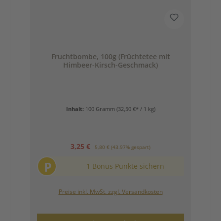
Fruchtbombe, 100g (Früchtetee mit
Himbeer-Kirsch-Geschmack)
Inhalt:
100 Gramm
(32,50 €* / 1 kg)
Verkaufspreis:
Regulärer Preis:
3,25 €
5,80 €
(43.97% gespart)
P
1 Bonus Punkte sichern
Preise inkl. MwSt. zzgl. Versandkosten