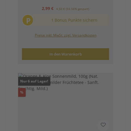
Verkaufspreis:
Regulärer Preis:
2,99 €
4,50 €
(33.56% gespart)
P
1 Bonus Punkte sichern
Preise inkl. MwSt. zzgl. Versandkosten
In den Warenkorb
Nur 6 auf Lager!
Rabatt
%