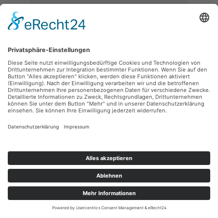
Japans Grüne Kostbarkeiten (Erdbeee &
Johannisbeer - Fruchtig. Fein. Japanisch.)
Gramm:
100g
,
250g
,
500g
,
50g
Inhalt:
50 Gramm
(66,00 €* / 1 kg)
Ab
3,30 €*
P
1 Bonus Punkte sichern
Preise inkl. MwSt. zzgl. Versandkosten
Details