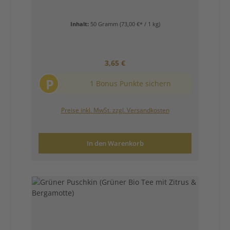
Inhalt:
50 Gramm
(73,00 €* / 1 kg)
Regulärer Preis:
3,65 €
P
1 Bonus Punkte sichern
Preise inkl. MwSt. zzgl. Versandkosten
In den Warenkorb