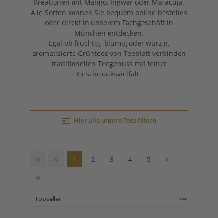
Kreationen mit Mango, Ingwer oder Maracuja.
Alle Sorten können Sie bequem online bestellen
oder direkt in unserem Fachgeschäft in
München entdecken.
Egal ob fruchtig, blumig oder würzig,
aromatisierte Grüntees von Teeblatt verbinden
traditionellen Teegenuss mit feiner
Geschmacksvielfalt.
Hier alle unsere Tees filtern
Seite
Seite
Seite
Seite
Seite
1
2
3
4
5