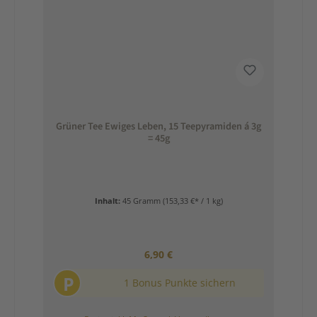
Grüner Tee Ewiges Leben, 15 Teepyramiden á 3g
= 45g
Inhalt:
45 Gramm
(153,33 €* / 1 kg)
Regulärer Preis:
6,90 €
P
1 Bonus Punkte sichern