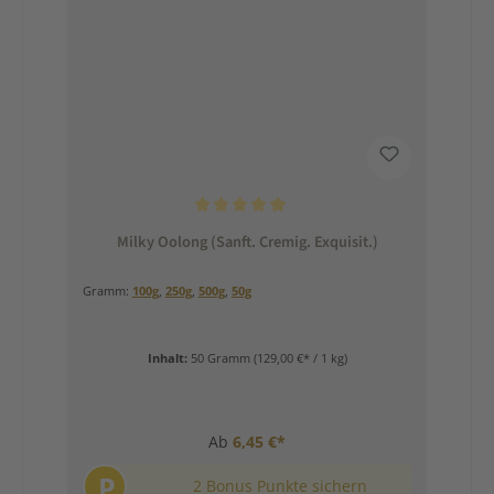
Durchschnittliche Bewertung von 5 von 5 Sternen
Milky Oolong (Sanft. Cremig. Exquisit.)
Gramm:
100g
,
250g
,
500g
,
50g
Inhalt:
50 Gramm
(129,00 €* / 1 kg)
Ab
6,45 €*
P
2 Bonus Punkte sichern