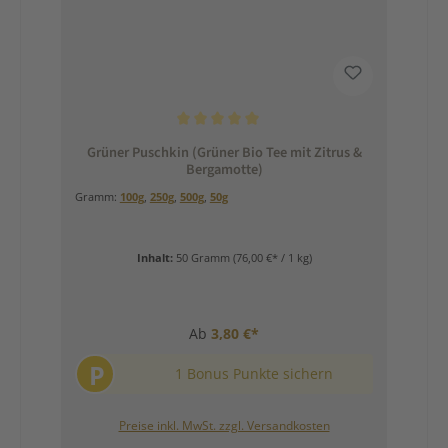
Durchschnittliche Bewertung von 5 von 5 Sternen
Grüner Puschkin (Grüner Bio Tee mit Zitrus &
Bergamotte)
Gramm:
100g
,
250g
,
500g
,
50g
Inhalt:
50 Gramm
(76,00 €* / 1 kg)
Ab
3,80 €*
P
1 Bonus Punkte sichern
Preise inkl. MwSt. zzgl. Versandkosten