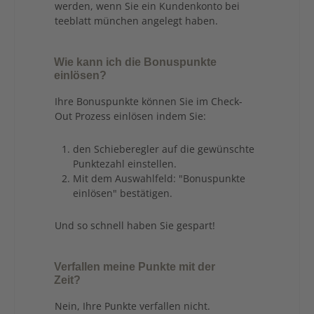
werden, wenn Sie ein Kundenkonto bei
teeblatt münchen angelegt haben.
Wie kann ich die Bonuspunkte
einlösen?
Ihre Bonuspunkte können Sie im Check-
Out Prozess einlösen indem Sie:
den Schieberegler auf die gewünschte
Punktezahl einstellen.
Mit dem Auswahlfeld: "Bonuspunkte
einlösen" bestätigen.
Und so schnell haben Sie gespart!
Verfallen meine Punkte mit der
Zeit?
Nein, Ihre Punkte verfallen nicht.