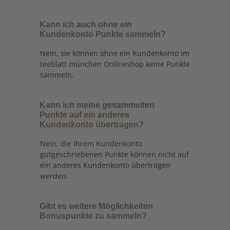
Kann ich auch ohne ein
Kundenkonto Punkte sammeln?
Nein, sie können ohne ein Kundenkonto im
teeblatt münchen Onlineshop keine Punkte
sammeln.
Kann ich meine gesammelten
Punkte auf ein anderes
Kundenkonto übertragen?
Nein, die Ihrem Kundenkonto
gutgeschriebenen Punkte können nicht auf
ein anderes Kundenkonto übertragen
werden.
Gibt es weitere Möglichkeiten
Bonuspunkte zu sammeln?