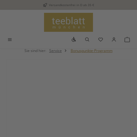
Versandkostenfrei in D ab 35 €
Zum Hauptinhalt springen
Werkzeugleiste anzeigen
Du hast 0 Produkt
War
Sie sind hier:
Service
Bonuspunkte-Programm