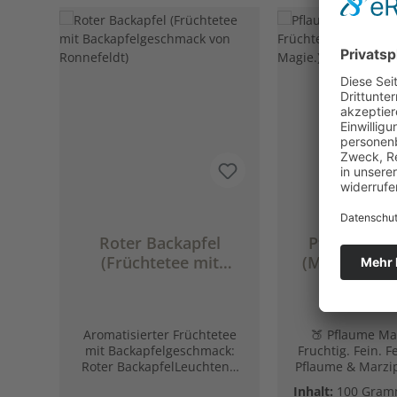
Produktgalerie überspringen
Roter Backapfel
Pflaume Ma
(Früchtetee mit
(Milder Früc
Backapfelgeschmack
Pflaume. M
von Ronnefeldt)
Magie
Aromatisierter Früchtetee
🍑 Pflaume Ma
mit Backapfelgeschmack:
Fruchtig. Fein. Fe
Roter BackapfelLeuchtend
Pflaume & Marz
dunkelrote Tassenfarbe und
Zarte Rosenbl
Inhalt:
100 Gra