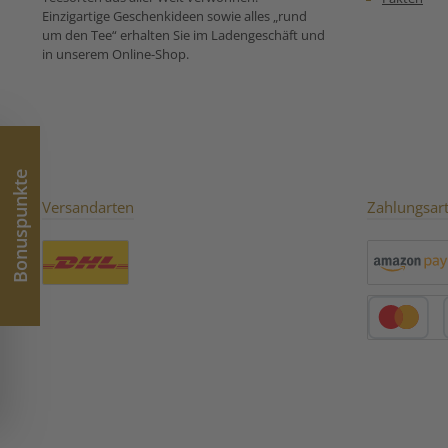
Pflaumenst
Einzigartige Geschenkideen sowie alles „rund
Rosenblütenblät
um den Tee“ erhalten Sie im Ladengeschäft und
Zubereitungse
in unserem Online-Shop.
für Milder Fr
Bonuspunkte
Versandarten
Zahlungsar
Benutzerdefiniertes Bild 1
Amazon Pay
Kredit- oder 