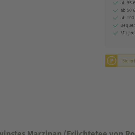
ab 35 €
ab 50 €
ab 100
Bequem
Mit je
P
Sie er
ipstes Marzipan (Früchtetee von Ro