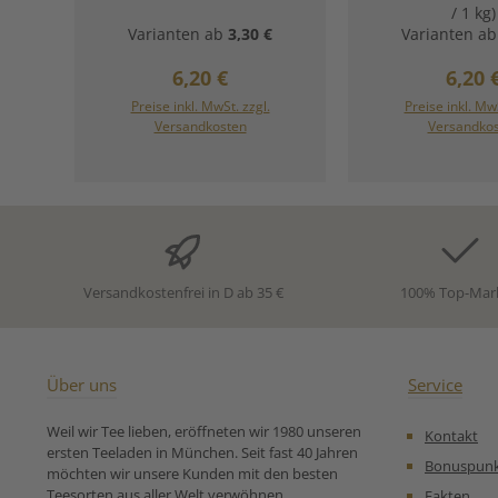
angenehm süßlicher
Milde Apfelba
/ 1 kg)
Früchtetee mit heimeliger
Früchtetee w
Varianten ab
3,30 €
Varianten ab
Backapfelnote - die
Wintermärchen:
weihnachtliche
Pflaume, feines
Regulärer Preis:
Regul
6,20 €
6,20 
Früchteexplosion für Tasse
und ein Hauch 
und Gaumen.
vereinen sich 
Preise inkl. MwSt. zzgl.
Preise inkl. MwS
Zutaten:Hibiskus,
sanften, fes
Versandkosten
Versandko
Apfelstückchen (23%),
Mischung.Di
Hagebuttenschale, süße
Apfelbasis ru
Brombeerblätter,
Genuss ab – pe
Himbeerstückchen, Aroma,
gemütli
Orangenschale,
Teemomente.
Rosenblüten Unsere
probiert, wir
Zubereitungsempfehlung
Früchtetee auch
für Früchtetee Roter
nicht mehr we
Versandkostenfrei in D ab 35 €
100% Top-Mar
Backapfel von Ronnefeldt:
sein. Zutaten:A
(Apfel, Säuerun
Zitronensäure), 
Karottenstück
Beetestücke, k
Über uns
Service
Papayastücke 
Zucker), Aroma,
Weil wir Tee lieben, eröffneten wir 1980 unseren
Kontakt
Mandeln (MA
ersten Teeladen in München. Seit fast 40 Jahren
karamellisierte
Bonuspun
möchten wir unsere Kunden mit den besten
MANDELFLA
Teesorten aus aller Welt verwöhnen.
Fakten