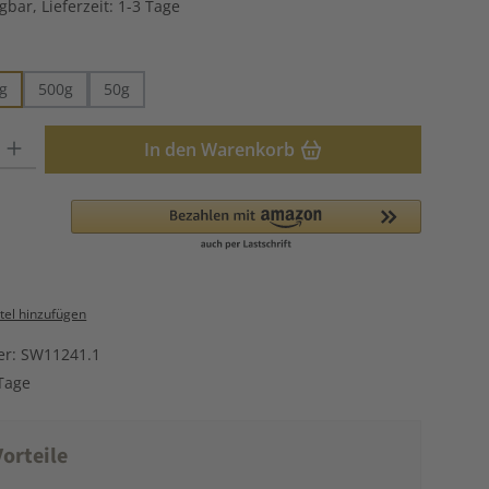
gbar, Lieferzeit: 1-3 Tage
hlen
g
500g
50g
: Gib den gewünschten Wert ein oder benutze die Schaltflächen u
In den Warenkorb
el hinzufügen
er:
SW11241.1
Tage
orteile