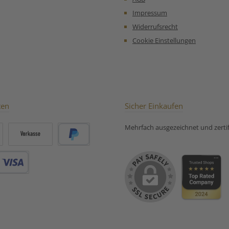
ücke,
Unsere
ter Unsere
Zubereitungsempfehlung
Impressum
mpfehlung
für Früchtetee Punsch Tee:
Widerrufsrecht
üchtetee
Pflaume Marzipan:
Cookie Einstellungen
ten
Sicher Einkaufen
Mehrfach ausgezeichnet und zertifi
Vorkasse
PayPal
Debitkarte