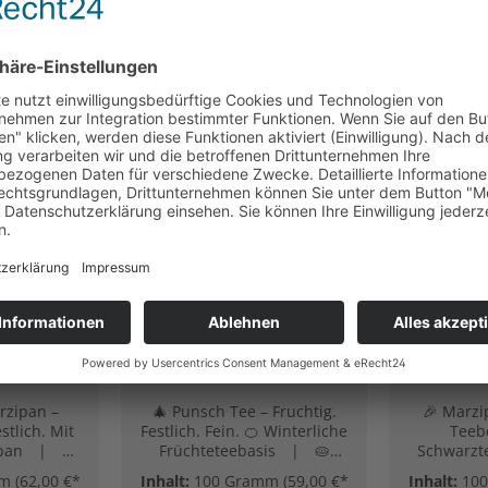
rzipan
Punsch Tee
Marzipa
htetee -
(Früchtetee - Winter.
Tee 
andel.
Duft. Lieblingsbecher.)
Mo
.)
Te
rzipan –
🎄 Punsch Tee – Fruchtig.
🎉 Marz
stlich. Mit
Festlich. Fein. 🍊 Winterliche
Teeb
ipan | 🌸
Früchteteebasis | 🥧
Schwarzte
üten | 🍏
Vanillig & mandelig | 🎁
Geschmac
mm
(62,00 €*
Inhalt:
100 Gramm
(59,00 €*
Inhalt:
10