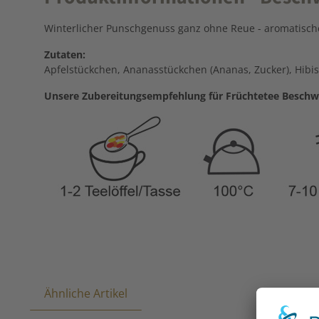
Winterlicher Punschgenuss ganz ohne Reue - aromatische
Zutaten:
Apfelstückchen, Ananasstückchen (Ananas, Zucker), Hib
Unsere Zubereitungsempfehlung für Früchtetee Beschw
Ähnliche Artikel