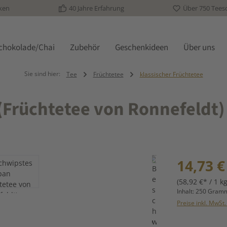
ken
40 Jahre Erfahrung
Über 750 Tees
schokolade/Chai
Zubehör
Geschenkideen
Über uns
Sie sind hier:
Tee
Früchtetee
klassischer Früchtetee
(Früchtetee von Ronnefeldt)
Regulärer Prei
14,73 €
(58,92 €* / 1 kg
Inhalt:
250 Gra
Preise inkl. MwSt