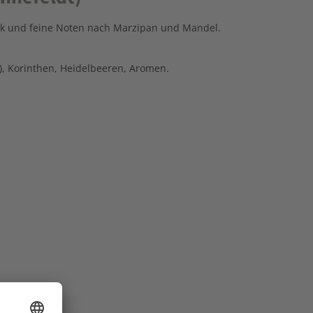
ack und feine Noten nach Marzipan und Mandel.
, Korinthen, Heidelbeeren, Aromen.