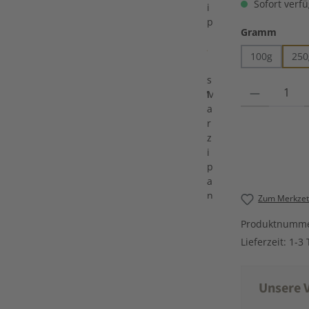
Sofort verfü
auswä
Gramm
100g
250
Produkt Anzahl
Zum Merkzett
Produktnumm
Lieferzeit:
1-3 
Unsere V