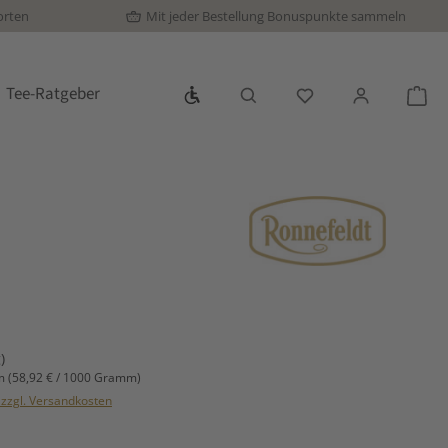
orten
Mit jeder Bestellung Bonuspunkte sammeln
Werkzeugleiste anzeigen
Tee-Ratgeber
Du hast 0 Produkte
War
s:
)
mm
(58,92 € / 1000 Gramm)
. zzgl. Versandkosten