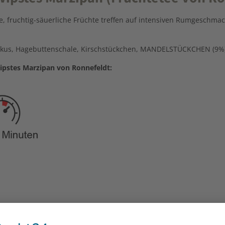
, fruchtig-säuerliche Früchte treffen auf intensiven Rumgeschm
iskus, Hagebuttenschale, Kirschstückchen, MANDELSTÜCKCHEN (9%)
ipstes Marzipan von Ronnefeldt: