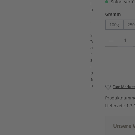
Sofort verfü
auswä
Gramm
100g
250
Produkt Anzahl
Zum Merkzett
Produktnumm
Lieferzeit:
1-3 
Unsere V