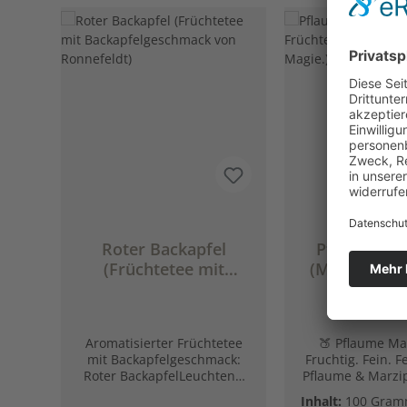
Produktgalerie überspringen
Roter Backapfel
Pflaume Ma
(Früchtetee mit
(Milder Früc
Backapfelgeschmack
Pflaume. M
von Ronnefeldt)
Magie
Aromatisierter Früchtetee
🍑 Pflaume Ma
mit Backapfelgeschmack:
Fruchtig. Fein. Fe
Roter BackapfelLeuchtend
Pflaume & Marz
dunkelrote Tassenfarbe und
Zarte Rosenbl
Inhalt:
100 Gra