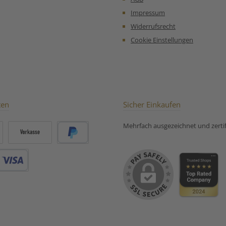
ücke,
Unsere
ter Unsere
Zubereitungsempfehlung
Impressum
mpfehlung
für Früchtetee Punsch Tee:
Widerrufsrecht
üchtetee
Pflaume Marzipan:
Cookie Einstellungen
ten
Sicher Einkaufen
Mehrfach ausgezeichnet und zertifi
Vorkasse
PayPal
Debitkarte