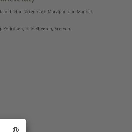
ack und feine Noten nach Marzipan und Mandel.
, Korinthen, Heidelbeeren, Aromen.