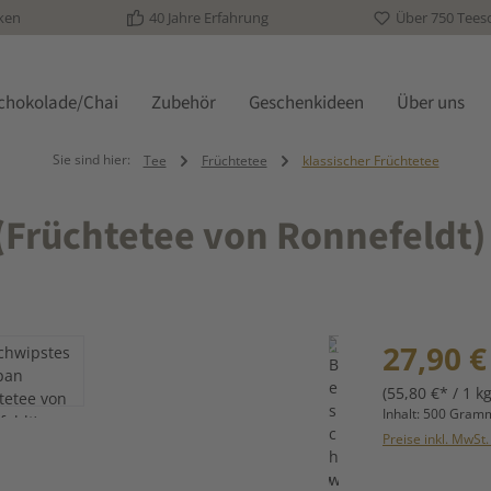
ken
40 Jahre Erfahrung
Über 750 Tees
schokolade/Chai
Zubehör
Geschenkideen
Über uns
Sie sind hier:
Tee
Früchtetee
klassischer Früchtetee
(Früchtetee von Ronnefeldt)
Regulärer Prei
27,90 €
(55,80 €* / 1 kg
Inhalt:
500 Gra
Preise inkl. MwSt