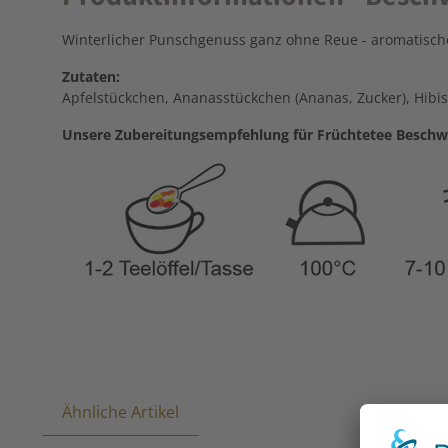
Winterlicher Punschgenuss ganz ohne Reue - aromatische
Zutaten:
Apfelstückchen, Ananasstückchen (Ananas, Zucker), Hib
Unsere Zubereitungsempfehlung für Früchtetee Beschw
Ähnliche Artikel