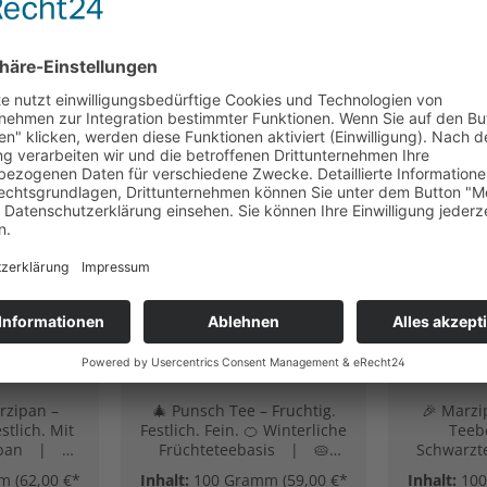
rzipan
Punsch Tee
Marzipa
htetee -
(Früchtetee - Winter.
Tee 
andel.
Duft. Lieblingsbecher.)
Mo
.)
Te
rzipan –
🎄 Punsch Tee – Fruchtig.
🎉 Marz
stlich. Mit
Festlich. Fein. 🍊 Winterliche
Teeb
ipan | 🌸
Früchteteebasis | 🥧
Schwarzte
üten | 🍏
Vanillig & mandelig | 🎁
Geschmac
mm
(62,00 €*
Inhalt:
100 Gramm
(59,00 €*
Inhalt:
10