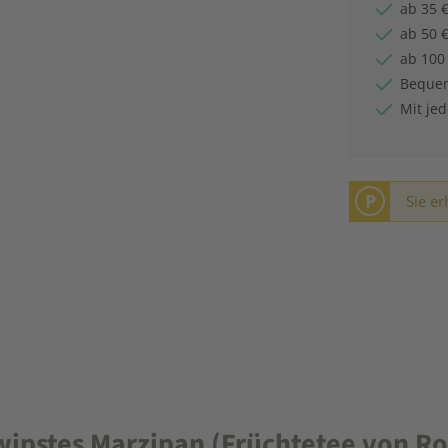
ab 35 €
ab 50 €
ab 100
Bequem
Mit je
P
Sie er
ipstes Marzipan (Früchtetee von Ro