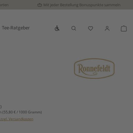
orten
Mit jeder Bestellung Bonuspunkte sammeln
Werkzeugleiste anzeigen
Tee-Ratgeber
Du hast 0 Produkte
War
s:
)
mm
(55,80 € / 1000 Gramm)
. zzgl. Versandkosten