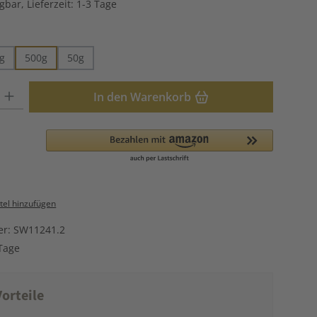
gbar, Lieferzeit: 1-3 Tage
hlen
g
500g
50g
: Gib den gewünschten Wert ein oder benutze die Schaltflächen u
In den Warenkorb
el hinzufügen
er:
SW11241.2
Tage
orteile