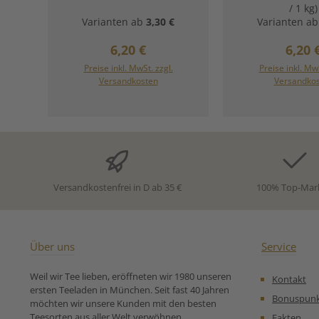
angenehm süßlicher
Milde Apfelba
/ 1 kg)
Früchtetee mit heimeliger
Früchtetee w
Varianten ab
3,30 €
Varianten ab
Backapfelnote - die
Wintermärchen:
weihnachtliche
Pflaume, feines
Regulärer Preis:
Regul
6,20 €
6,20 
Früchteexplosion für Tasse
und ein Hauch 
und Gaumen.
vereinen sich 
Preise inkl. MwSt. zzgl.
Preise inkl. MwS
Zutaten:Hibiskus,
sanften, fes
Versandkosten
Versandko
Apfelstückchen (23%),
Mischung.Di
Hagebuttenschale, süße
Apfelbasis ru
Brombeerblätter,
Genuss ab – pe
Himbeerstückchen, Aroma,
gemütli
Orangenschale,
Teemomente.
Rosenblüten Unsere
probiert, wir
Zubereitungsempfehlung
Früchtetee auch
für Früchtetee Roter
nicht mehr we
Versandkostenfrei in D ab 35 €
100% Top-Mar
Backapfel von Ronnefeldt:
sein. Zutaten:A
(Apfel, Säuerun
Zitronensäure), 
Karottenstück
Beetestücke, k
Über uns
Service
Papayastücke 
Zucker), Aroma,
Weil wir Tee lieben, eröffneten wir 1980 unseren
Kontakt
Mandeln (MA
ersten Teeladen in München. Seit fast 40 Jahren
karamellisierte
Bonuspun
möchten wir unsere Kunden mit den besten
MANDELFLA
Teesorten aus aller Welt verwöhnen.
Fakten