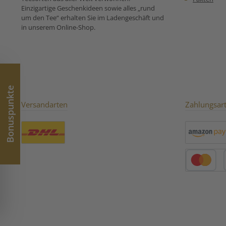
Pflaumenst
Einzigartige Geschenkideen sowie alles „rund
Rosenblütenblät
um den Tee“ erhalten Sie im Ladengeschäft und
Zubereitungse
in unserem Online-Shop.
für Milder Fr
Bonuspunkte
Versandarten
Zahlungsar
Benutzerdefiniertes Bild 1
Amazon Pay
Kredit- oder 