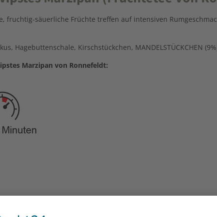
, fruchtig-säuerliche Früchte treffen auf intensiven Rumgeschm
iskus, Hagebuttenschale, Kirschstückchen, MANDELSTÜCKCHEN (9%)
ipstes Marzipan von Ronnefeldt: