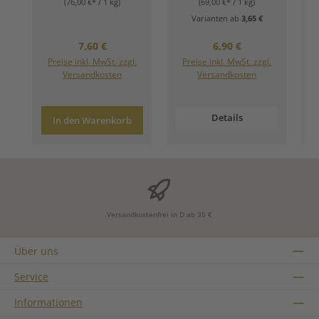
(76,00 €* / 1 kg)
(69,00 €* / 1 kg)
Varianten ab
3,65 €
Regulärer Preis:
Regulärer Preis:
7,60 €
6,90 €
Preise inkl. MwSt. zzgl.
Preise inkl. MwSt. zzgl.
Versandkosten
Versandkosten
Details
In den Warenkorb
Versandkostenfrei in D ab 35 €
Über uns
Service
Informationen