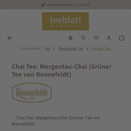
Versandkostenfrei in D ab 35 €
Zum Hauptinhalt springen
Werkzeugleiste anzeigen
Du hast 0 Produkt
War
Sie sind hier:
Tee
Ronnefeldt Tee
Grüner Tee
Chai Tee: Morgentau-Chai (Grüner
Tee von Ronnefeldt)
Bildergalerie überspringen