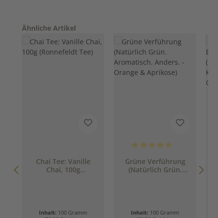
Produktgalerie überspringen
Ähnliche Artikel
Durchschnittliche Bewertung 
Chai Tee: Vanille
Grüne Verführung
Chai, 100g
(Natürlich Grün.
(Ronnefeldt Tee)
Aromatisch. Anders.
- Orange & Aprikose)
Inhalt:
100 Gramm
Inhalt:
100 Gramm