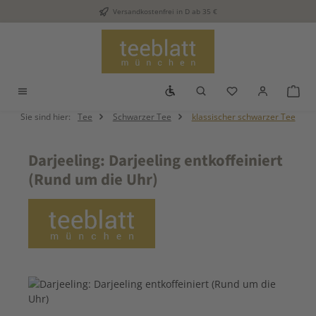
Versandkostenfrei in D ab 35 €
Zum Hauptinhalt springen
Werkzeugleiste anzeigen
Du hast 0 Produkt
War
Sie sind hier:
Tee
Schwarzer Tee
klassischer schwarzer Tee
Darjeeling: Darjeeling entkoffeiniert
(Rund um die Uhr)
Bildergalerie überspringen