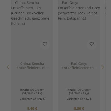
China: Sencha
Earl Grey:
Entkoffeiniert, Bio
Entkoffeinierter Earl
(Grüner Tee - Voller
Grey (Schwarzer Tee
A
Geschmack, ganz
- Zeitlos. Fein.
ohne Koffein.)
Entspannt.)
Inhalt:
100 Gramm
Inhalt:
100 Gramm
(94,00 €* / 1 kg)
(88,00 €* / 1 kg)
Varianten ab
4,90 €
Varianten ab
4,60 €
Regulärer Preis:
Regulärer Preis:
9,40 €
8,80 €