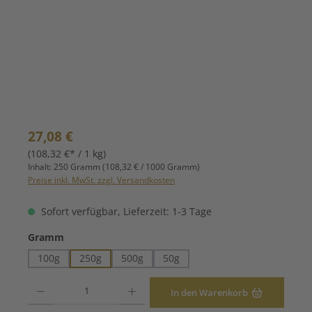
Regulärer Preis:
27,08 €
(108,32 €* / 1 kg)
Inhalt:
250 Gramm
(108,32 € / 1000 Gramm)
Preise inkl. MwSt. zzgl. Versandkosten
Sofort verfügbar, Lieferzeit: 1-3 Tage
auswählen
Gramm
100g
250g
500g
50g
Produkt Anzahl: Gib den gewünschten Wert ein oder benutze die Schaltfläche
In den Warenkorb