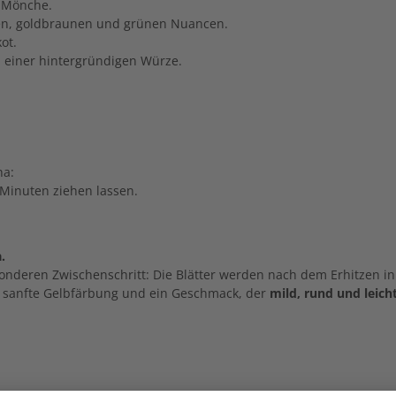
r Mönche.
enen, goldbraunen und grünen Nuancen.
ot.
 einer hintergründigen Würze.
ha:
 Minuten ziehen lassen.
.
sonderen Zwischenschritt: Die Blätter werden nach dem Erhitzen
e, sanfte Gelbfärbung und ein Geschmack, der
mild, rund und leich