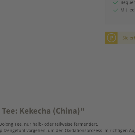
Bequem
Mit je
P
Sie er
 Tee: Kekecha (China)"
Oolong Tee, nur halb- oder teilweise fermentiert.
spitzengefühl vorgehen, um den Oxidationsprozess im richtigen Au