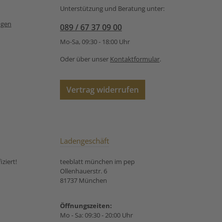
ungsempfehlung
Unterstützung und Beratung unter:
er Bio Tee White
utterfly:
ngen
089 / 67 37 09 00
Mo-Sa, 09:30 - 18:00 Uhr
Oder über unser
Kontaktformular
.
Vertrag widerrufen
Ladengeschäft
ziert!
teeblatt münchen im pep
Ollenhauerstr. 6
81737 München
Öffnungszeiten:
Mo - Sa: 09:30 - 20:00 Uhr