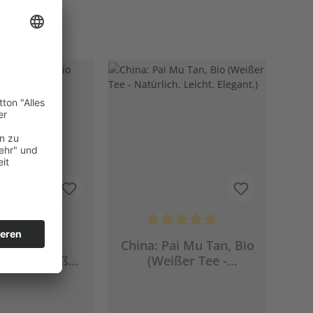
en
Durchschnittliche Bewertung von 5 von 5
na: White
China: Pai Mu Tan, Bio
y, Bio (Weißer
(Weißer Tee -
Mild. Luftig.
Natürlich. Leicht.
legant.)
Elegant.)