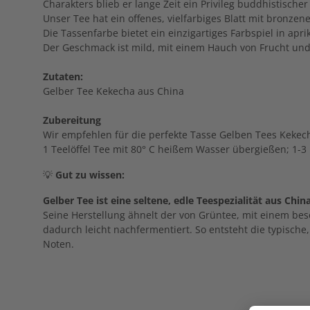
Charakters blieb er lange Zeit ein Privileg buddhistische
Unser Tee hat ein offenes, vielfarbiges Blatt mit bronz
Die Tassenfarbe bietet ein einzigartiges Farbspiel in aprik
Der Geschmack ist mild, mit einem Hauch von Frucht und
Zutaten:
Gelber Tee Kekecha aus China
Zubereitung
Wir empfehlen für die perfekte Tasse Gelben Tees Kekec
1 Teelöffel Tee mit 80° C heißem Wasser übergießen; 1-3
💡
Gut zu wissen:
Gelber Tee ist eine seltene, edle Teespezialität aus China
Seine Herstellung ähnelt der von Grüntee, mit einem be
dadurch leicht nachfermentiert. So entsteht die typisch
Noten.