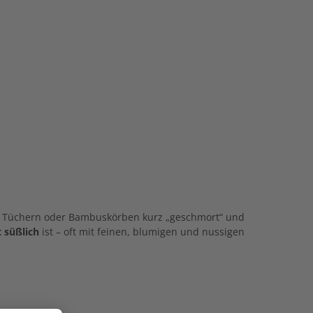
 in Tüchern oder Bambuskörben kurz „geschmort“ und
t süßlich
ist – oft mit feinen, blumigen und nussigen