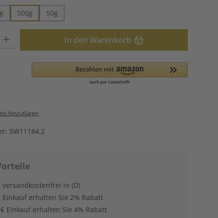
g
500g
50g
: Gib den gewünschten Wert ein oder benutze die Schaltflächen u
In den Warenkorb
el hinzufügen
er:
SW11184.2
orteile
 versandkostenfrei in (D)
 Einkauf erhalten Sie 2% Rabatt
 € Einkauf erhalten Sie 4% Rabatt