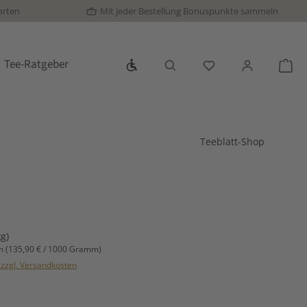
orten
Mit jeder Bestellung Bonuspunkte sammeln
Werkzeugleiste anzeigen
Tee-Ratgeber
Du hast 0 Produkte
War
Teeblatt-Shop
s:
kg)
mm
(135,90 € / 1000 Gramm)
. zzgl. Versandkosten
hlen