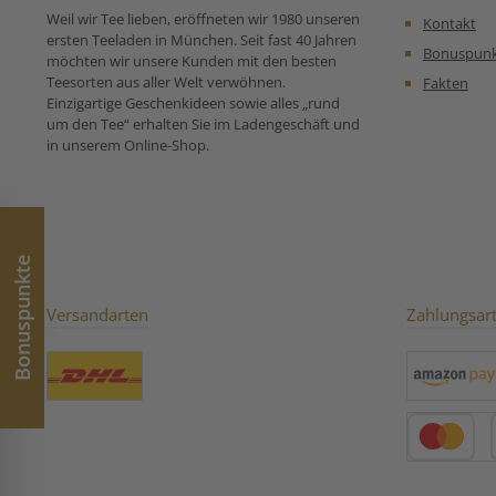
2-3 Minuten zieh
Weil wir Tee lieben, eröffneten wir 1980 unseren
Kontakt
💡 Gut zu wissen:
ersten Teeladen in München. Seit fast 40 Jahren
ist eine selte
Bonuspun
möchten wir unsere Kunden mit den besten
Teespezialit
Teesorten aus aller Welt verwöhnen.
Fakten
China.Seine He
Einzigartige Geschenkideen sowie alles „rund
ähnelt der von G
um den Tee“ erhalten Sie im Ladengeschäft und
einem beso
in unserem Online-Shop.
Zwischenschritt: 
werden nach de
in Tüchern
Bambuskörbe
„geschmort“ un
leicht nachferme
Bonuspunkte
entsteht die typi
Gelbfärbung 
Geschmack, der 
Versandarten
Zahlungsar
und leicht süßlic
mit feinen, blu
nussigen N
Benutzerdefiniertes Bild 1
Amazon Pay
Kredit- oder 