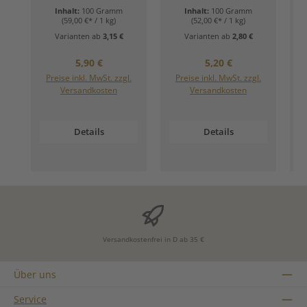
Inhalt:
100 Gramm
Inhalt:
100 Gramm
(59,00 €* / 1 kg)
(52,00 €* / 1 kg)
Varianten ab
3,15 €
Varianten ab
2,80 €
Regulärer Preis:
Regulärer Preis:
5,90 €
5,20 €
Preise inkl. MwSt. zzgl.
Preise inkl. MwSt. zzgl.
Versandkosten
Versandkosten
Details
Details
Versandkostenfrei in D ab 35 €
Über uns
Service