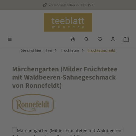
Versandkostenfrei in D ab 35 €
Zum Hauptinhalt springen
Werkzeugleiste anzeigen
Du hast 0 Produkt
War
Sie sind hier:
Tee
Früchtetee
Früchtetee, mild
Märchengarten (Milder Früchtetee
mit Waldbeeren-Sahnegeschmack
von Ronnefeldt)
Bildergalerie überspringen