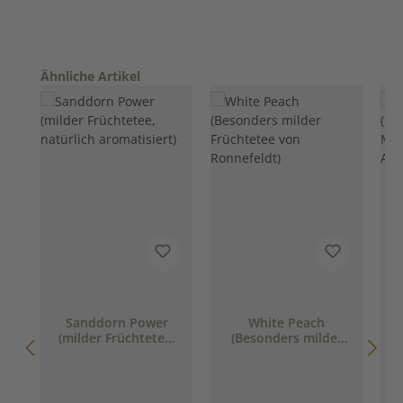
Produktgalerie überspringen
Ähnliche Artikel
Sanddorn Power
White Peach
(milder Früchtetee,
(Besonders milder
(
natürlich
Früchtetee von
aromatisiert)
Ronnefeldt)