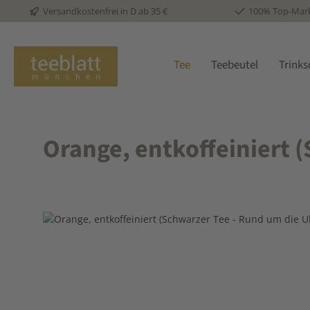
Versandkostenfrei in D ab 35 €
100% Top-Mar
 Hauptinhalt springen
Zur Suche springen
Zur Hauptnavigation springen
Tee
Teebeutel
Trink
Orange, entkoffeiniert 
Bildergalerie überspringen