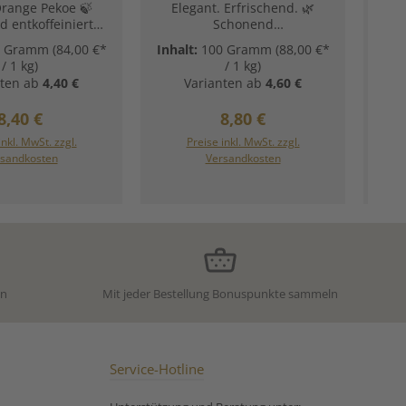
Orange Pekoe 🍃
Elegant. Erfrischend. 🌿
Ent
 entkoffeiniert
Schonend
As
rfahren) | 🌱
entkoffeiniert | 🍋 Mit
ext
0 Gramm
(84,00 €*
Inhalt:
100 Gramm
(88,00 €*
, aromatisches
feinem Bergamotte-
prod
/ 1 kg)
/ 1 kg)
 | ✨ Sanfter
Aroma | ✨ Jederzeit
di
ten ab
4,40 €
Varianten ab
4,60 €
tee-Genuss Ein
genießen Der Klassiker ohne
her Orange Pekoe
Koffein: Diese edle Earl-
e
Regulärer Preis:
Regulärer Preis:
8,40 €
8,80 €
ylon, dem auf
Grey-Mischung aus feinem
TGF
 schonende Weise
Ceylon-Tee und dem
w
inkl. MwSt. zzgl.
Preise inkl. MwSt. zzgl.
n entzogen wurde.
charakteristischen Aroma
Entk
sandkosten
Versandkosten
ltig verarbeitete
sonnengereifter
di
e überzeugt mit
Bergamotten bietet den
em milden,
vollen Genuss – ganz ohne
enen Aroma und
anregende Wirkung.Durch
go
 für alle, die den
das besonders schonende
T
Geschmack von
CO₂-Verfahren bleibt das
hoc
ztee genießen
feine Geschmacksprofil
mal
en – zu jeder
erhalten, sodass Sie Ihren
sc
en
Mit jeder Bestellung Bonuspunkte sammeln
ageszeit.
Lieblings-Earl-Grey zu jeder
Ein 
Entkoffeinierter
Tageszeit entspannt
W
 Tee aus Ceylon
genießen können.
wei
Unsere
Zutaten:Schwarzer Ceylon
(T
ungsempfehlung
Tee, Aroma Unsere
Service-Hotline
chwarzer Tee
Zubereitungsempfehlung
Zu
nierter Schwarzer
für Aromatisierter