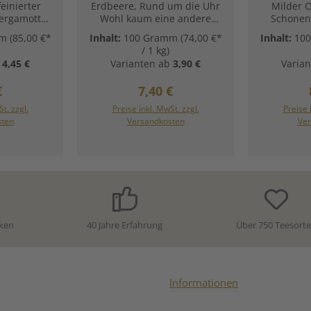
einierter
Erdbeere, Rund um die Uhr
Milder 
ergamotte,
Wohl kaum eine andere
Schonend
ne Feiner
Frucht auf diesem Planeten
(CO₂-Ve
mm
(85,00 €*
Inhalt:
100 Gramm
(74,00 €*
Inhalt:
10
 grüner Tee
schmeckt Jung und Alt so
Feines
/ 1 kg)
fte Basis
gut wie die Erdbeere.Daher
Blatt
4,45 €
Varianten ab
3,90 €
Varian
Earl-Grey-
möchten wir Ihnen hier
Schwarz
Natürliches
diese entkoffeinierte
klassisc
ärer Preis:
Regulärer Preis:
€
7,40 €
rleiht ihm
Grünteevariation mit
aus Ce
fein-herbe
besonderem Charakter
besonders
t. zzgl.
Preise inkl. MwSt. zzgl.
Preise 
während
vorstellen.Seinen milden
das Koffei
sten
Versandkosten
Ver
len und
und zugleich intensiven
Der sorgfä
 für eine
Geschmack verdankt dieser
Blatt-Te
endige
Tee einem natürlichen
sein
rgen. Ein
Erdbeer-Aroma, welches im
ausgewog
enuss für
Zusammenspiel mit der
ist ideal
eit —
weichen Teebasis
feinen 
lar und
schlichtweg begeistert.
Schwar
anft.
Zutaten:Entkoffeinierter
möcht
ken
40 Jahre Erfahrung
Über 750 Teesort
· zitrisch ·
Grüner Tee, natürliches
T
sgewogen
Aroma, gefr.-getr.
Zutaten:
feinierter
Erdbeerstücke Unsere
Schwarzer
94 %),
Zubereitungsempfehlung
alen,
für Entkoffeinierter Grüner
Zubereit
Informationen
natürliches
Tee Erdbeere:
für S
enschaften:
Entkoffei