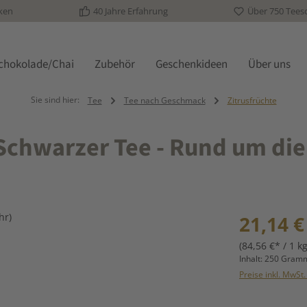
ken
40 Jahre Erfahrung
Über 750 Tees
schokolade/Chai
Zubehör
Geschenkideen
Über uns
Sie sind hier:
Tee
Tee nach Geschmack
Zitrusfrüchte
(Schwarzer Tee - Rund um die
Regulärer Prei
21,14 €
(84,56 €* / 1 kg
Inhalt:
250 Gra
Preise inkl. MwSt