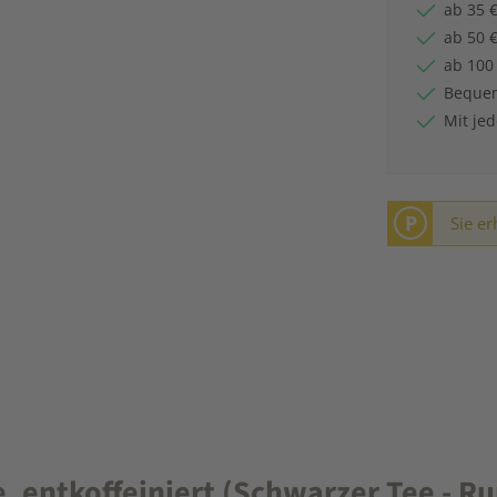
ab 35 €
ab 50 €
ab 100
Bequem
Mit je
P
Sie er
 entkoffeiniert (Schwarzer Tee - R