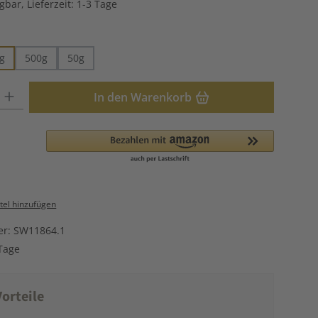
gbar, Lieferzeit: 1-3 Tage
hlen
g
500g
50g
: Gib den gewünschten Wert ein oder benutze die Schaltflächen u
In den Warenkorb
el hinzufügen
er:
SW11864.1
Tage
orteile