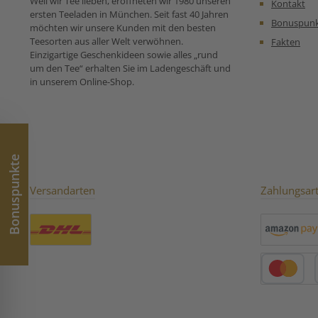
Weil wir Tee lieben, eröffneten wir 1980 unseren
Kontakt
verzichten möchten! 🍋☕
Koffeinfrei: Ide
ersten Teeladen in München. Seit fast 40 Jahren
Zutaten:Entkoffeinierter
Genuss zu jeder 
Bonuspun
möchten wir unsere Kunden mit den besten
Grüner Tee China Sencha
Fruchtig & Erf
Teesorten aus aller Welt verwöhnen.
Fakten
(90%), Zitronenschalen,
Zitronennoten 
Einzigartige Geschenkideen sowie alles „rund
Sonnenblumenblüten,
eine natürliche
um den Tee“ erhalten Sie im Ladengeschäft und
natürliches Aroma,
Schonende Vera
in unserem Online-Shop.
Kornblumenblüten Unsere
Der Tee wird
Zubereitungsempfehlung
entkoffeiniert
für Entkoffeinierter Grüner
Geschmack zu 
Tee Lemon:
Vielseitig: Perfek
oder Eistee. Ein wohltuender
Tee für alle,
Geschmack von
Bonuspunkte
lieben und auf
verzichten m
Versandarten
Zahlungsar
Unser
Zubereitungse
für Entkoffeinie
Benutzerdefiniertes Bild 1
Amazon Pay
Kredit- oder 