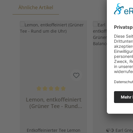
Ähnliche Artikel
Produktgalerie überspringen
Durchschnittliche Bewertung von 5 von 5 Sternen
Lemon, entkoffeiniert
Earl Grey
(Grüner Tee - Rund
Balanc
um die Uhr)
entkoffeinie
aromatisiert
Tee - Fresh.
Entkoffeinierter Tee Lemon
🍃🍋 Earl Gre
Balance