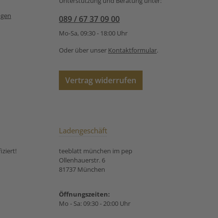
Unterstützung und Beratung unter:
Tee:
Schwarzer Tee Earl Grey
entkoffeiniert:
ngen
089 / 67 37 09 00
Mo-Sa, 09:30 - 18:00 Uhr
Oder über unser
Kontaktformular
.
Vertrag widerrufen
Ladengeschäft
ziert!
teeblatt münchen im pep
Ollenhauerstr. 6
81737 München
Öffnungszeiten:
Mo - Sa: 09:30 - 20:00 Uhr