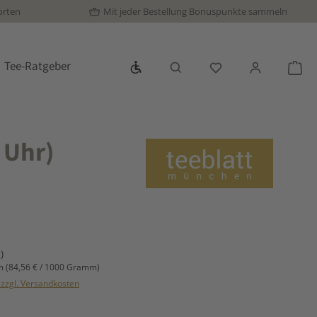
orten
Mit jeder Bestellung Bonuspunkte sammeln
Werkzeugleiste anzeigen
Tee-Ratgeber
Du hast 0 Produkte
War
 Uhr)
s:
)
mm
(84,56 € / 1000 Gramm)
. zzgl. Versandkosten