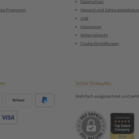
Datenschutz
al für den
Tageszeit.
kte-Programm
Versand und Zahlungsbedingu
rischend:
AGB
verleihen
 Frische.
Impressum
rbeitung:
Widerrufsrecht
 sanft
, um den
Cookie Einstellungen
bewahren.
t als Heiß-
 die den
 Zitrone
 Koffein
öchten!
ten
Sicher Einkaufen
e
mpfehlung
Mehrfach ausgezeichnet und zertifi
rter Grüner
Tee Lemon:
Vorkasse
PayPal
Debitkarte