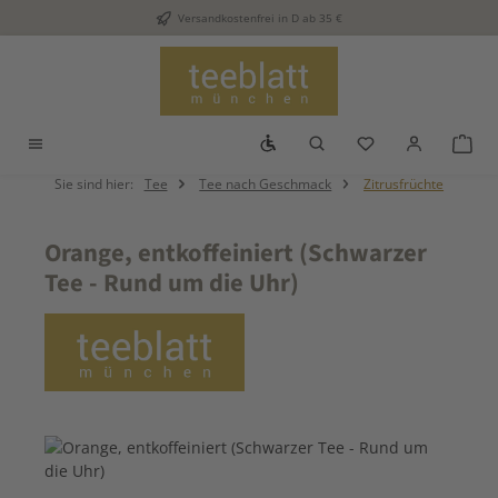
Versandkostenfrei in D ab 35 €
Zum Hauptinhalt springen
Werkzeugleiste anzeigen
Du hast 0 Produkt
War
Sie sind hier:
Tee
Tee nach Geschmack
Zitrusfrüchte
Orange, entkoffeiniert (Schwarzer
Tee - Rund um die Uhr)
Bildergalerie überspringen