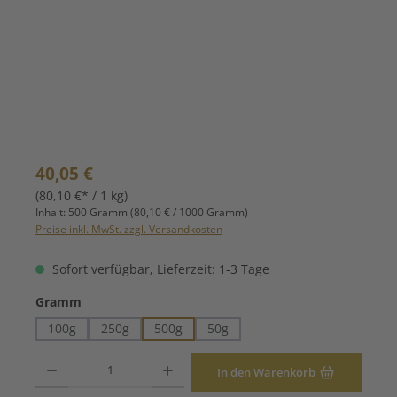
Regulärer Preis:
40,05 €
(80,10 €* / 1 kg)
Inhalt:
500 Gramm
(80,10 € / 1000 Gramm)
Preise inkl. MwSt. zzgl. Versandkosten
Sofort verfügbar, Lieferzeit: 1-3 Tage
auswählen
Gramm
100g
250g
500g
50g
Produkt Anzahl: Gib den gewünschten Wert ein oder benutze die Schaltfläche
In den Warenkorb