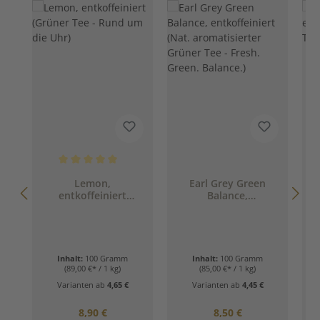
Durchschnittliche Bewertung von 5 von 5 Sternen
Lemon,
Earl Grey Green
entkoffeiniert
Balance,
(Grüner Tee - Rund
entkoffeiniert (Nat.
um die Uhr)
aromatisierter
Grüner Tee - Fresh.
Green. Balance.)
Inhalt:
100 Gramm
Inhalt:
100 Gramm
(89,00 €* / 1 kg)
(85,00 €* / 1 kg)
Varianten ab
4,65 €
Varianten ab
4,45 €
Regulärer Preis:
Regulärer Preis:
8,90 €
8,50 €