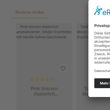
Ähnliche Artikel
Produktgalerie überspringen
Durchschnittliche Bewertung von 5 von 5 Sternen
Pink Unicorn
Türkischer 
(Natürlich
Mango Minze
aromatisierter, milder
Früchtetee - 
Früchtetee mit
Mild. Erfris