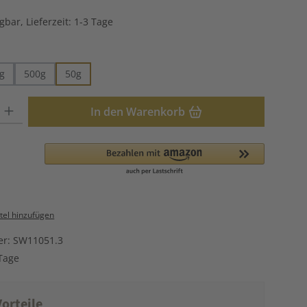
gbar, Lieferzeit: 1-3 Tage
hlen
g
500g
50g
: Gib den gewünschten Wert ein oder benutze die Schaltflächen u
In den Warenkorb
el hinzufügen
er:
SW11051.3
Tage
orteile