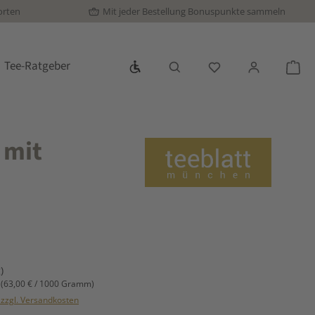
orten
Mit jeder Bestellung Bonuspunkte sammeln
Werkzeugleiste anzeigen
Tee-Ratgeber
Du hast 0 Produkte
War
 mit
s:
)
m
(63,00 € / 1000 Gramm)
. zzgl. Versandkosten