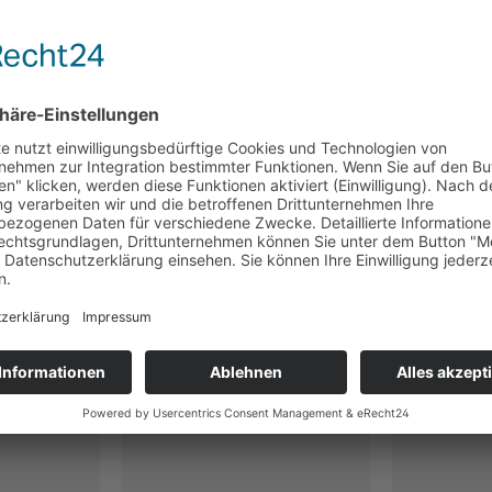
Apfeltee
Bitterlimonade
Pink Flamingo
 (Milder
(Milder Früchtetee -
nat. a
Fruchtig.
Erfrischung mit
Früchtet
chend.)
Charakter)
Frucht