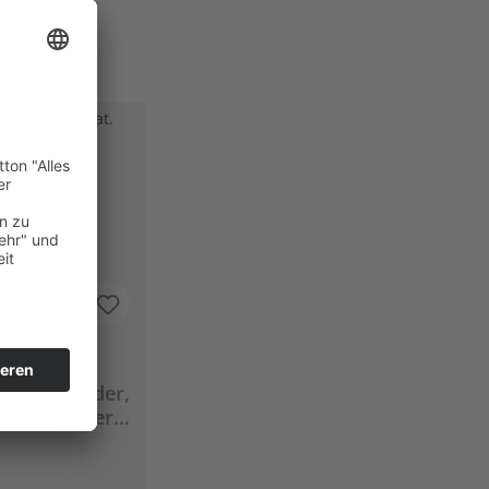
 (Milder,
romatisierter
ee - Tropisch.
ig. Lecker.)