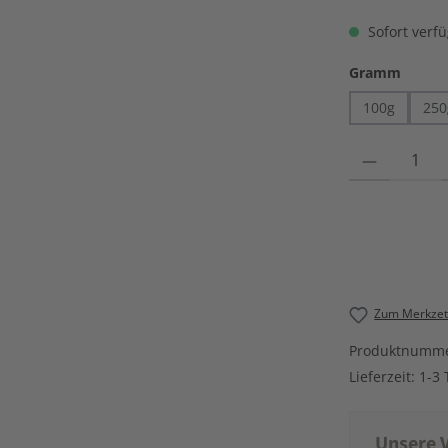
Sofort verfü
auswä
Gramm
100g
250
Produkt Anzahl
Zum Merkzett
Produktnumm
Lieferzeit:
1-3 
Unsere V