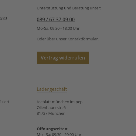
ßlich natürliches
Unterstützung und Beratung unter:
Säuerungsmittel:
ngen
089 / 67 37 09 00
äure), kandierte
tücke (Papapya,
Mo-Sa, 09:30 - 18:00 Uhr
 Karottenstücke,
uckerflamingos
Oder über unser
Kontaktformular
.
er, Reismehl,
kaobutter,
smittel: Traganth,
Vertrag widerrufen
es Lebensmittel
, Saftkonzentrat))
ibiskusblüten,
te Mangostücke
cker), natürliches
ote Beetestücke,
Ladengeschäft
ips (Kokosnuss,
, Saflorblüten,
ziert!
teeblatt münchen im pep
nblüten. Unsere
Ollenhauerstr. 6
ungsempfehlung
81737 München
r Früchtetee Pink
Flamingo:
Öffnungszeiten:
Mo - Sa: 09:30 - 20:00 Uhr