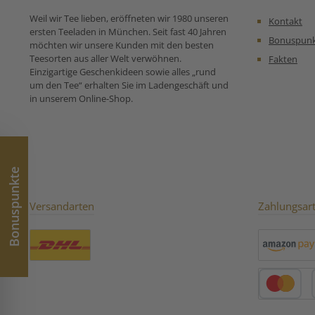
(1%) Zubereitung
Säureregul
Weil wir Tee lieben, eröffneten wir 1980 unseren
Kontakt
Früchtetee Pink Unicorn:
Zitronensäure),
ersten Teeladen in München. Seit fast 40 Jahren
Ist es nicht einmalig, wozu
Papayastücke 
Bonuspun
möchten wir unsere Kunden mit den besten
unsere Teemeister fähig
Zucker), Goji
Teesorten aus aller Welt verwöhnen.
Fakten
sind. Wundervolle, magische
Zitronengras, K
Einzigartige Geschenkideen sowie alles „rund
Einhörner verwandeln
(7 %), Rosenknos
um den Tee“ erhalten Sie im Ladengeschäft und
diesen traumhaften
🫖 Tipp: Heiß od
in unserem Online-Shop.
Früchtetee mit dem
Genuss – auch 
Geschmack nach Vanille-
Eistee im Somm
Sahne zu einem
Zubereitungse
unvergesslichen
für milder Fr
Geschmackserlebnis.
Türkischer Apfe
Woher stammt das Einhorn?
Minze
Bonuspunkte
Die Bibel (genauer gesagt
das Alte Testament) hat
dieses Tier bekannt
Versandarten
Zahlungsar
gemacht, in alle Welt
verbreitet und zum Mega-
Star gemacht. Drei
Jahrhunderte vor Christus
wurde der hebräische Text
Benutzerdefiniertes Bild 1
Amazon Pay
in die griechische Sprache
übersetzt doch die
Gelehrten hatten ein
Kredit- oder 