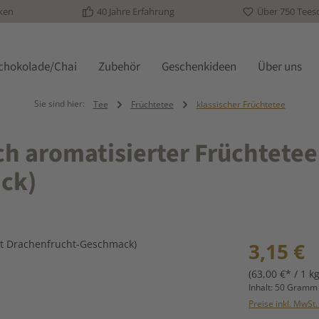
ken
40 Jahre Erfahrung
Über 750 Tees
schokolade/Chai
Zubehör
Geschenkideen
Über uns
Sie sind hier:
Tee
Früchtetee
klassischer Früchtetee
h aromatisierter Früchtetee
ck)
Regulärer Prei
3,15 €
(63,00 €* / 1 kg
Inhalt:
50 Gram
Preise inkl. MwSt