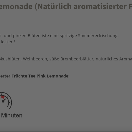
monade (Natürlich aromatisierter F
n und pinken Blüten iste eine spritzige Sommererfrischung.
lecker !
biskusblüten, Weinbeeren, süße Brombeerblätter, natürliches Arom
ierter Früchte Tee Pink Lemonade: