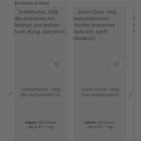
Produktgalerie überspringen
Ähnliche Artikel
Schlafmütze, 100g
Pures Glück, 100g
(Bio-Kräutertee mit
(naturbelassener
Baldrian und Melisse
Früchte-/Kräutertee
- Sanft. Ruhig.
- Natürlich. Sanft.
Abendlich.)
Glücklich.)
Inhalt:
100 Gramm
Inhalt:
100 Gramm
(68,00 €* / 1 kg)
(65,00 €* / 1 kg)