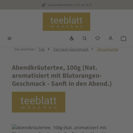
Versandkostenfrei in D ab 35 €
Zum Hauptinhalt springen
Werkzeugleiste anzeigen
Du hast 0 Produkt
War
Sie sind hier:
Tee
Tee nach Geschmack
Zitrusfrüchte
Abendkräutertee, 100g (Nat.
aromatisiert mit Blutorangen-
Geschmack - Sanft in den Abend.)
Bildergalerie überspringen