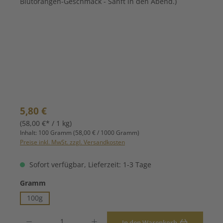
Regulärer Preis:
5,80 €
(58,00 €* / 1 kg)
Inhalt:
100 Gramm
(58,00 € / 1000 Gramm)
Preise inkl. MwSt. zzgl. Versandkosten
Sofort verfügbar, Lieferzeit: 1-3 Tage
auswählen
Gramm
100g
Produkt Anzahl: Gib den gewünschten Wert ein oder benutze die Schaltfläche
In den Warenkorb