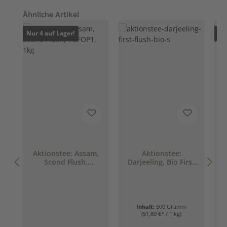
Produktgalerie überspringen
Ähnliche Artikel
Nur 4 auf Lager!
Nur
Aktionstee: Assam,
Aktionstee:
Scond Flush,
Darjeeling, Bio First
TGFOP1, 1kg
Flush, 500g (exklusiv
im Online Shop)
Inhalt:
500 Gramm
(51,80 €* / 1 kg)