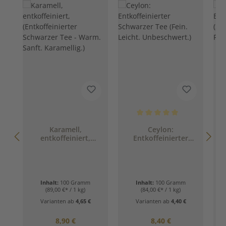
Durchschnittliche Bewertung 
Karamell,
Ceylon:
entkoffeiniert,
Entkoffeinierter
E
(Entkoffeinierter
Schwarzer Tee (Fein.
G
Schwarzer Tee -
Leicht.
Warm. Sanft.
Unbeschwert.)
Karamellig.)
Inhalt:
100 Gramm
Inhalt:
100 Gramm
(89,00 €* / 1 kg)
(84,00 €* / 1 kg)
Varianten ab
4,65 €
Varianten ab
4,40 €
Regulärer Preis:
Regulärer Preis:
8,90 €
8,40 €