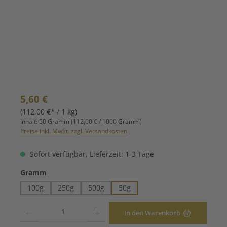
Regulärer Preis:
5,60 €
(112,00 €* / 1 kg)
Inhalt:
50 Gramm
(112,00 € / 1000 Gramm)
Preise inkl. MwSt. zzgl. Versandkosten
Sofort verfügbar, Lieferzeit: 1-3 Tage
auswählen
Gramm
100g
250g
500g
50g
Produkt Anzahl: Gib den gewünschten Wert ein oder benutze die Schaltfläche
In den Warenkorb