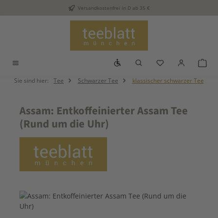
Versandkostenfrei in D ab 35 €
Zum Hauptinhalt springen
Werkzeugleiste anzeigen
Du hast 0 Produkt
War
Sie sind hier:
Tee
Schwarzer Tee
klassischer schwarzer Tee
Assam: Entkoffeinierter Assam Tee
(Rund um die Uhr)
Bildergalerie überspringen