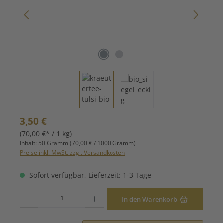
Regulärer Preis:
3,50 €
(70,00 €* / 1 kg)
Inhalt:
50 Gramm
(70,00 € / 1000 Gramm)
Preise inkl. MwSt. zzgl. Versandkosten
Sofort verfügbar, Lieferzeit: 1-3 Tage
Produkt Anzahl: Gib den gewünschten Wert ein oder benutze die Schaltfläche
In den Warenkorb