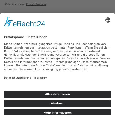
Oder über unser
Kontaktformular
.
Vertrag widerrufen
Versandarten
Zahlungsarten
Sicher Einkaufen
Ladengeschäft
Newsletter
Über unsere Social Media Plattformen verpassen Sie keine Neuigkeiten mehr.
Facebook
Instagram
Alle Preise inkl. gesetzl. Mehrwertsteuer zzgl.
Versandkosten
und ggf.
Nachnahmegebühren, wenn nicht anders angegeben.