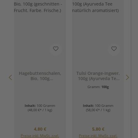
Hagebuttenschalen,
Tulsi Orange-Ingwer,
Bio, 100g
100g (Ayurveda Tee
(geschnitten -
natürlich
Gramm:
100g
Frucht. Farbe.
aromatisiert)
Frische.)
Inhalt:
100 Gramm
Inhalt:
100 Gramm
(48,00 €* / 1 kg)
(58,00 €* / 1 kg)
Regulärer Preis:
Regulärer Preis:
4,80 €
5,80 €
Preise inkl. MwSt. zzgl.
Preise inkl. MwSt. zzgl.