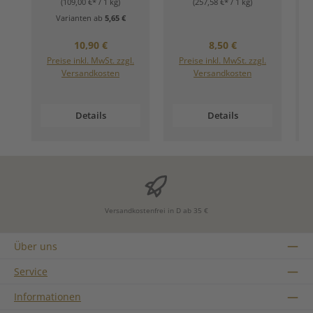
(109,00 €* / 1 kg)
(257,58 €* / 1 kg)
Varianten ab
5,65 €
Regulärer Preis:
Regulärer Preis:
10,90 €
8,50 €
Preise inkl. MwSt. zzgl.
Preise inkl. MwSt. zzgl.
Versandkosten
Versandkosten
Details
Details
Versandkostenfrei in D ab 35 €
Über uns
Service
Informationen