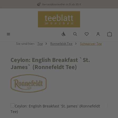
Versandkostenfrei in D ab 35 €
Zum Hauptinhalt springen
Werkzeugleiste anzeigen
Du hast 0 Produkt
War
Sie sind hier:
Tee
Ronnefeldt Tee
Schwarzer Tee
Ceylon: English Breakfast `St.
James` (Ronnefeldt Tee)
Bildergalerie überspringen