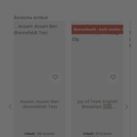
Produktgalerie überspringen
Ähnliche Artikel
Ausverkauft - bald wieder da!
Assam: Assam Bari
Joy of Tea® English
W
(Ronnefeldt Tee)
Breakfast 🇬🇧,
15x2,2g = 33g
Inhalt:
100 Gramm
Inhalt:
33 Gramm