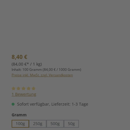
Regulärer Preis:
8,40 €
(84,00 €* / 1 kg)
Inhalt:
100 Gramm
(84,00 € / 1000 Gramm)
Preise inkl. MwSt. zzgl. Versandkosten
Durchschnittliche Bewertung von 5 von 5 Sternen
1 Bewertung
Sofort verfügbar, Lieferzeit: 1-3 Tage
auswählen
Gramm
100g
250g
500g
50g