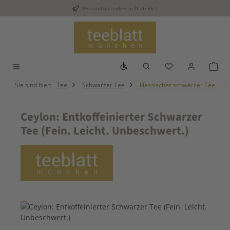
Versandkostenfrei in D ab 35 €
Zum Hauptinhalt springen
Werkzeugleiste anzeigen
Du hast 0 Produkt
War
Sie sind hier:
Tee
Schwarzer Tee
klassischer schwarzer Tee
Ceylon: Entkoffeinierter Schwarzer
Tee (Fein. Leicht. Unbeschwert.)
Bildergalerie überspringen