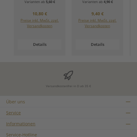
Varianten ab
5,60 €
Varianten ab
4,90 €
Regulärer Preis:
Regulärer Preis:
10,80 €
9,40 €
Preise inkl. MwSt. zzgl.
Preise inkl. MwSt. zzgl.
Versandkosten
Versandkosten
Details
Details
Versandkostenfrei in D ab 35 €
Über uns
Service
Informationen
Service-Hotline