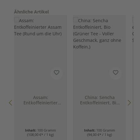
Produktgalerie überspringen
Ähnliche Artikel
Assam:
China: Sencha
Entkoffeinierter
Entkoffeiniert, Bio
Assam Tee (Rund um
(Grüner Tee - Voller
die Uhr)
Geschmack, ganz
ohne Koffein.)
Inhalt:
100 Gramm
Inhalt:
100 Gramm
(108,00 €* / 1 kg)
(94,00 €* / 1 kg)