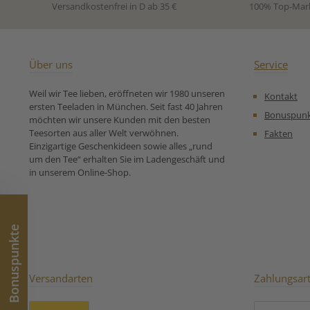
schokoladigen Anklängen.
wohltuende Mo
Versandkostenfrei in D ab 35 €
100% Top-Mar
Ein Tee, dem auf schonende
jeder Tages
Weise (CO2-Verfahren)
Zutaten:G
weitestgehend das Koffein
entkoffeinierte
(Teein) entzogen wurde.
China aus kont
Unsere
biologischem An
Über uns
Service
Zubereitungsempfehlung
Zubereitungse
für Entkoffeinierten
für Grüner Bio 
Weil wir Tee lieben, eröffneten wir 1980 unseren
Kontakt
Schwarzen Assam Tee:
ersten Teeladen in München. Seit fast 40 Jahren
Bonuspun
möchten wir unsere Kunden mit den besten
Teesorten aus aller Welt verwöhnen.
Fakten
Einzigartige Geschenkideen sowie alles „rund
um den Tee“ erhalten Sie im Ladengeschäft und
in unserem Online-Shop.
Bonuspunkte
Versandarten
Zahlungsar