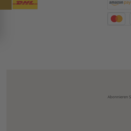
Benutzerdefiniertes Bild 1
Amazon Pay
Kredit- oder 
Abonnieren Si