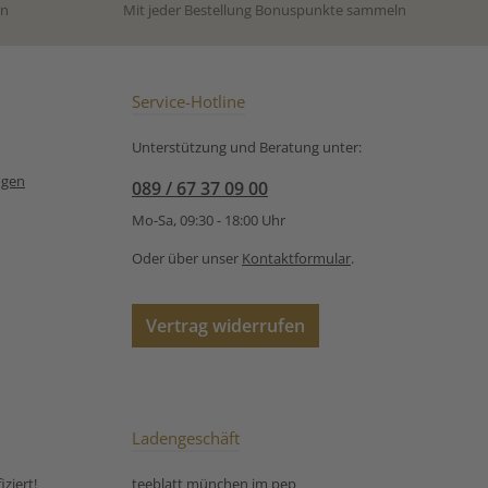
e ab. 🍵 Ein
sanfte Leuchten eines
en
Mit jeder Bestellung Bonuspunkte sammeln
cher Genuss für
Winterabends schenkt jede
nte Stunden –
Tasse einen Moment voller
t von den warmen
Wärme und Gemütlichkeit.
rben eines
Zutaten:Entkoffeinierter
ergangs und den
Schwarzer Ceylon Tee, Zimt
Service-Hotline
 Momenten des
(12,75 %), MANDELN,
Abends.
Apfelstücke (Apfel,
Unterstützung und Beratung unter:
Entkoffeinierter
Antioxidationsmittel:
 Ceylon Tee, Zimt
Zitronensäure, Salz), Aroma,
ngen
089 / 67 37 09 00
angenscheiben (5
Vanille (1,25 %), natürliches
enschalen (5 %),
Aroma Unsere
Mo-Sa, 09:30 - 18:00 Uhr
a, MANDELN,
Zubereitungsempfehlung
nblätter, Nelken,
für entkoffeinierten Tee
Oder über unser
Kontaktformular
.
samen, Vanille
Winterleuchten:
Unsere
ungsempfehlung
Vertrag widerrufen
offeinierten Tee
Abendorange:
Ladengeschäft
ziert!
teeblatt münchen im pep