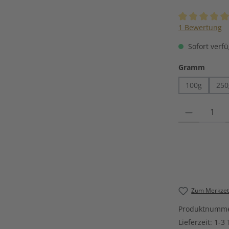
Durchschnittli
1 Bewertung
Sofort verfü
auswä
Gramm
100g
250
Produkt Anzahl
Zum Merkzett
Produktnumm
Lieferzeit:
1-3 