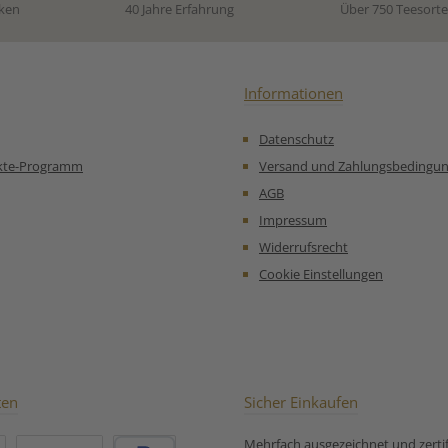
mente zu
Schwarzer Ceylon Tee (95%),
Weis
ken
40 Jahre Erfahrung
Über 750 Teesort
zeit.
Vanillestücke (5%)
aromatis
rüner
Zubereitung: *Die „blaue
entspan
r Tee aus
Stunde“ ist der Zeitraum
inspirier
rolliert
kurz nach Sonnenuntergang
Fa
bau Unsere
oder kurz vor
Sonnenunt
Informationen
mpfehlung
Sonnenaufgang, wenn: die
ruhigen
Tee Sencha
Sonne bereits unter dem
Datenschutz
entkoffeiniert aus China:
Horizont steht ☀️⬇️ der
Zutaten:
Himmel aber noch Licht hat
Schwarzer
kte-Programm
Versand und Zahlungsbedingu
alles in ein tiefes, weiches
(5 %), Or
AGB
Blau getaucht ist 👉 Es ist
%), Orang
noch nicht richtig dunkel,
Arom
Impressum
aber auch nicht mehr Tag. ✨
Rosenblüte
Widerrufsrecht
Warum der Himmel blau
Kardamom
wirkt Das Sonnenlicht
Cookie Einstellungen
kommt nur noch indirekt in
Zubereit
die Atmosphäre und die
für entk
blauen Lichtanteile
überwiegen – dadurch
entsteht dieses ruhige, fast
magische Blau. ⏱️ Wie lange
dauert sie? Meist ca. 20–40
ten
Sicher Einkaufen
Minuten, je nach Jahreszeit
und Breitengrad. 💙
Mehrfach ausgezeichnet und zertifi