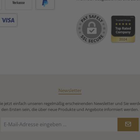
Bedeutung im übertragenen
Sinn „Blaue Stunde“ steht
für: Ruhe & Entschleunigung
Vorkasse
PayPal
🌙 Übergang vom Tag zum
Abend eine gemütliche,
entspannte Stimmung Zeit
Debitkarte
für sich selbst
Newsletter
e jetzt einfach unseren regelmäßig erscheinenden Newsletter und Sie werd
den Ersten sein, die über neue Produkte und Angebote informiert werden.
E-
Mail-
Adresse