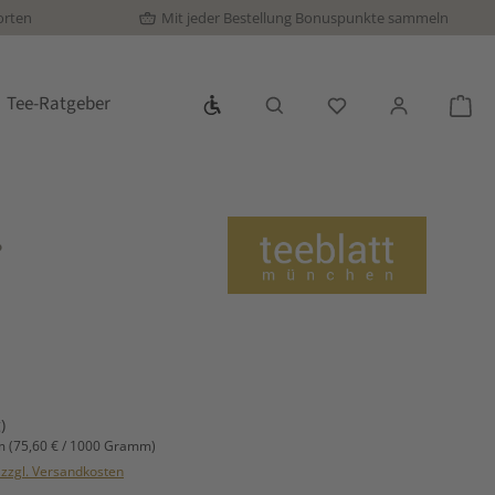
orten
Mit jeder Bestellung Bonuspunkte sammeln
Werkzeugleiste anzeigen
Tee-Ratgeber
Du hast 0 Produkte
War
.
s:
)
mm
(75,60 € / 1000 Gramm)
. zzgl. Versandkosten