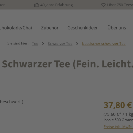
ken
40 Jahre Erfahrung
Über 750 Tees
schokolade/Chai
Zubehör
Geschenkideen
Über uns
Sie sind hier:
Tee
Schwarzer Tee
klassischer schwarzer Tee
 Schwarzer Tee (Fein. Leicht
Regulärer Prei
37,80 €
(75,60 €* / 1 kg
Inhalt:
500 Gra
Preise inkl. MwSt