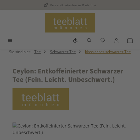
Versandkostenfrei in D ab 35 €
Zum Hauptinhalt springen
Werkzeugleiste anzeigen
Du hast 0 Produkt
War
Sie sind hier:
Tee
Schwarzer Tee
klassischer schwarzer Tee
Ceylon: Entkoffeinierter Schwarzer
Tee (Fein. Leicht. Unbeschwert.)
Bildergalerie überspringen