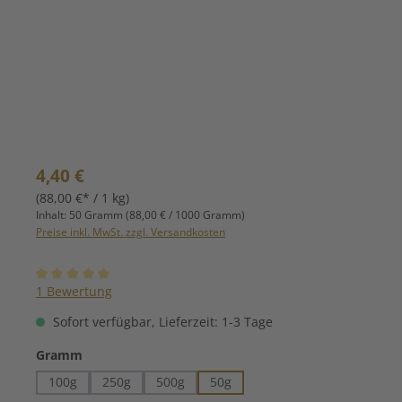
Regulärer Preis:
4,40 €
(88,00 €* / 1 kg)
Inhalt:
50 Gramm
(88,00 € / 1000 Gramm)
Preise inkl. MwSt. zzgl. Versandkosten
Durchschnittliche Bewertung von 5 von 5 Sternen
1 Bewertung
Sofort verfügbar, Lieferzeit: 1-3 Tage
auswählen
Gramm
100g
250g
500g
50g