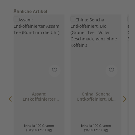
Produktgalerie überspringen
Ähnliche Artikel
Assam:
China: Sencha
Entkoffeinierter
Entkoffeiniert, Bio
Assam Tee (Rund um
(Grüner Tee - Voller
die Uhr)
Geschmack, ganz
ohne Koffein.)
Inhalt:
100 Gramm
Inhalt:
100 Gramm
(108,00 €* / 1 kg)
(94,00 €* / 1 kg)