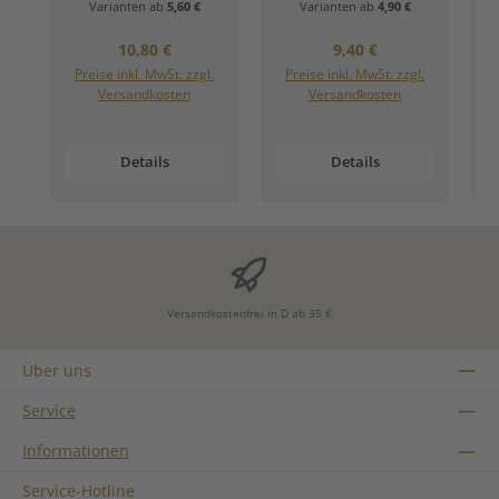
Varianten ab
5,60 €
Varianten ab
4,90 €
Regulärer Preis:
Regulärer Preis:
10,80 €
9,40 €
Preise inkl. MwSt. zzgl.
Preise inkl. MwSt. zzgl.
Versandkosten
Versandkosten
Details
Details
Versandkostenfrei in D ab 35 €
Über uns
Service
Informationen
Service-Hotline