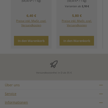
(64,00 €* / 1 kg)
(58,00 €* / 1 kg)
Varianten ab
3,10 €
Regulärer Preis:
Regulärer Preis:
6,40 €
5,80 €
Preise inkl. MwSt. zzgl.
Preise inkl. MwSt. zzgl.
Versandkosten
Versandkosten
In den Warenkorb
In den Warenkorb
Versandkostenfrei in D ab 35 €
Über uns
Service
Informationen