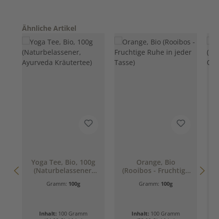
Produktgalerie überspringen
Ähnliche Artikel
Yoga Tee, Bio, 100g
Orange, Bio
(Naturbelassener,
(Rooibos - Fruchtige
Ayurveda
Ruhe in jeder Tasse)
O
Gramm:
100g
Gramm:
100g
Kräutertee)
Inhalt:
100 Gramm
Inhalt:
100 Gramm