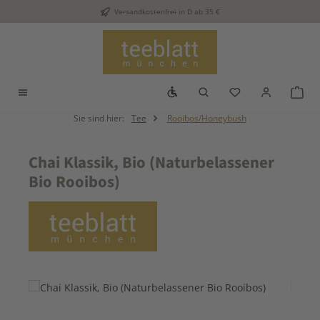
Versandkostenfrei in D ab 35 €
Zum Hauptinhalt springen
Werkzeugleiste anzeigen
Du hast 0 Produkt
War
Sie sind hier:
Tee
Rooibos/Honeybush
Chai Klassik, Bio (Naturbelassener
Bio Rooibos)
Bildergalerie überspringen