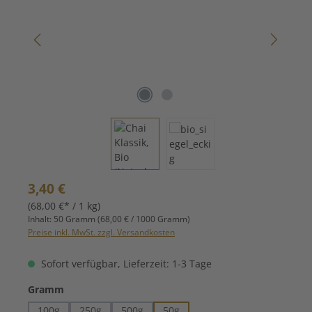
Regulärer Preis:
3,40 €
(68,00 €* / 1 kg)
Inhalt:
50 Gramm
(68,00 € / 1000 Gramm)
Preise inkl. MwSt. zzgl. Versandkosten
Sofort verfügbar, Lieferzeit: 1-3 Tage
auswählen
Gramm
100g
250g
500g
50g