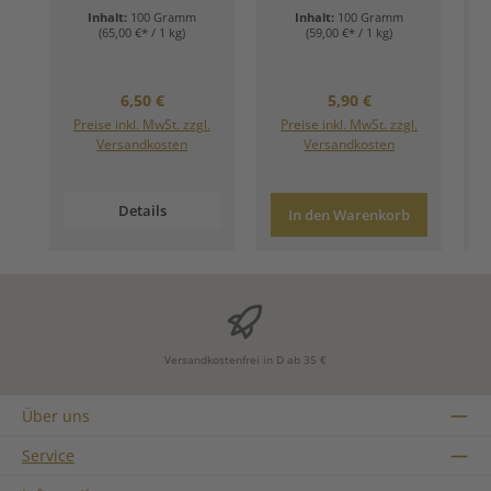
Inhalt:
100 Gramm
Inhalt:
100 Gramm
(65,00 €* / 1 kg)
(59,00 €* / 1 kg)
Regulärer Preis:
Regulärer Preis:
6,50 €
5,90 €
Preise inkl. MwSt. zzgl.
Preise inkl. MwSt. zzgl.
Versandkosten
Versandkosten
Details
In den Warenkorb
Versandkostenfrei in D ab 35 €
Über uns
Service