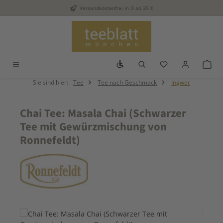
Versandkostenfrei in D ab 35 €
Zum Hauptinhalt springen
Werkzeugleiste anzeigen
Du hast 0 Produkt
War
Sie sind hier:
Tee
Tee nach Geschmack
Ingwer
Chai Tee: Masala Chai (Schwarzer
Tee mit Gewürzmischung von
Ronnefeldt)
Bildergalerie überspringen