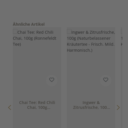
Produktgalerie überspringen
Ähnliche Artikel
Chai Tee: Red Chili
Ingwer &
Chai, 100g
Zitrusfrische, 100g
(Ronnefeldt Tee)
(Naturbelassener
Kräutertee - Frisch.
Mild. Harmonisch.)