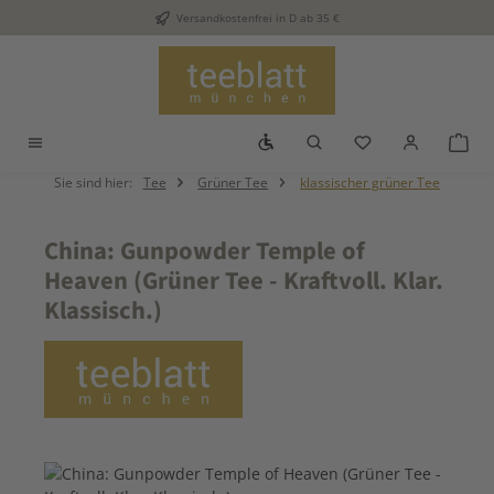
Versandkostenfrei in D ab 35 €
Zum Hauptinhalt springen
Werkzeugleiste anzeigen
Du hast 0 Produkt
War
Sie sind hier:
Tee
Grüner Tee
klassischer grüner Tee
China: Gunpowder Temple of
Heaven (Grüner Tee - Kraftvoll. Klar.
Klassisch.)
Bildergalerie überspringen