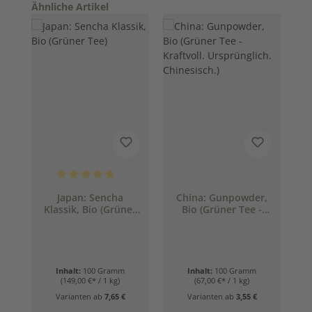
Produktgalerie überspringen
Ähnliche Artikel
Durchschnittliche Bewertung von 5 von 5 Sternen
Japan: Sencha
China: Gunpowder,
Klassik, Bio (Grüner
Bio (Grüner Tee -
Tee)
Kraftvoll.
Ursprünglich.
Chinesisch.)
Inhalt:
100 Gramm
Inhalt:
100 Gramm
(149,00 €* / 1 kg)
(67,00 €* / 1 kg)
Varianten ab
7,65 €
Varianten ab
3,55 €