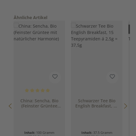
Produktgalerie überspringen
Ähnliche Artikel
Nur
Durchschnittliche Bewertung von 5 von 5 Sternen
D
China: Sencha, Bio
Schwarzer Tee Bio
(Feinster Grüntee
English Breakfast, 15
mit natürlicher
Teepyramiden á 2,5g
T
Harmonie)
= 37,5g
Inhalt:
100 Gramm
Inhalt:
37.5 Gramm