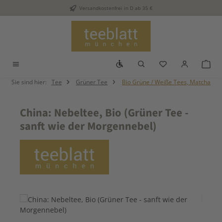
Versandkostenfrei in D ab 35 €
Zum Hauptinhalt springen
Werkzeugleiste anzeigen
Du hast 0 Produkt
War
Sie sind hier:
Tee
Grüner Tee
Bio Grüne / Weiße Tees, Matcha
China: Nebeltee, Bio (Grüner Tee -
sanft wie der Morgennebel)
Bildergalerie überspringen