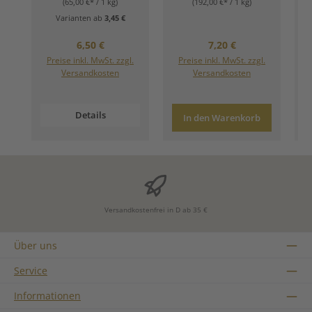
(65,00 €* / 1 kg)
(192,00 €* / 1 kg)
Varianten ab
3,45 €
Regulärer Preis:
Regulärer Preis:
6,50 €
7,20 €
Preise inkl. MwSt. zzgl.
Preise inkl. MwSt. zzgl.
Versandkosten
Versandkosten
Details
In den Warenkorb
Versandkostenfrei in D ab 35 €
Über uns
Service
Informationen