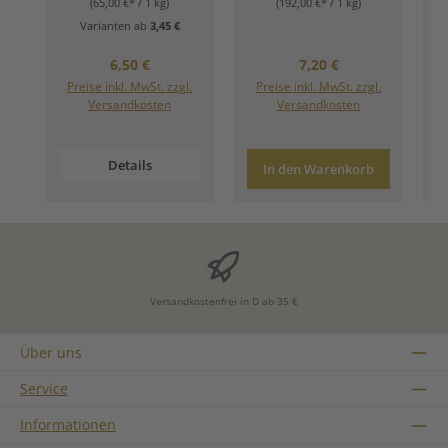
(65,00 €* / 1 kg)
(192,00 €* / 1 kg)
Varianten ab
3,45 €
Regulärer Preis:
Regulärer Preis:
6,50 €
7,20 €
Preise inkl. MwSt. zzgl.
Preise inkl. MwSt. zzgl.
Versandkosten
Versandkosten
Details
In den Warenkorb
Versandkostenfrei in D ab 35 €
Über uns
Service
Informationen