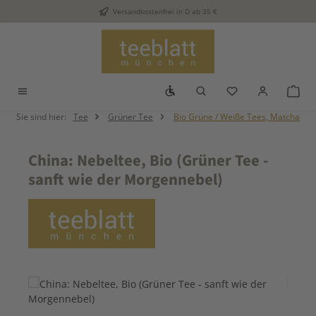
Versandkostenfrei in D ab 35 €
Zum Hauptinhalt springen
Werkzeugleiste anzeigen
Du hast 0 Produkt
War
Sie sind hier:
Tee
Grüner Tee
Bio Grüne / Weiße Tees, Matcha
China: Nebeltee, Bio (Grüner Tee -
sanft wie der Morgennebel)
Bildergalerie überspringen