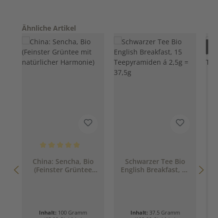
Produktgalerie überspringen
Ähnliche Artikel
Nur
Durchschnittliche Bewertung von 5 von 5 Sternen
D
China: Sencha, Bio
Schwarzer Tee Bio
(Feinster Grüntee
English Breakfast, 15
mit natürlicher
Teepyramiden á 2,5g
T
Harmonie)
= 37,5g
Inhalt:
100 Gramm
Inhalt:
37.5 Gramm