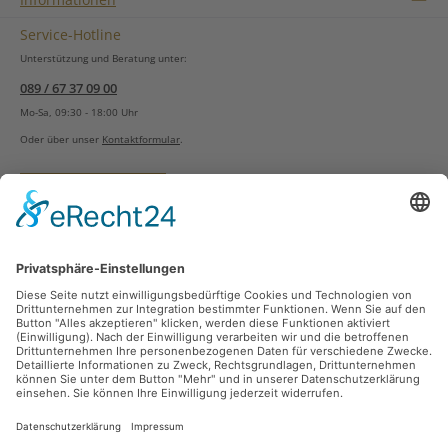
Service-Hotline
Unterstützung und Beratung unter:
089 / 67 37 09 00
Mo-Sa, 09:30 - 18:00 Uhr
Oder über unser
Kontaktformular
.
Vertrag widerrufen
Versandarten
Zahlungsarten
Sicher Einkaufen
Ladengeschäft
Newsletter
Über unsere Social Media Plattformen verpassen Sie keine Neuigkeiten mehr.