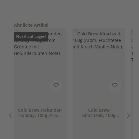
Produktgalerie überspringen
Ähnliche Artikel
Nur 6 auf Lager!
Cold Brew Holunder-
Cold Brew
M
Holiday, 100g (Arom.
Kirschzeit, 100g
Grüntee mit
(Arom. Früchtetee
Holunderblüten-
mit Kirsch-Vanille-
Note)
Note)