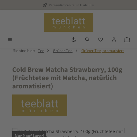
Versandkostenfrei in D ab 35 €
Zum Hauptinhalt springen
Werkzeugleiste anzeigen
Du hast 0 Produkt
War
Sie sind hier:
Tee
Grüner Tee
Grüner Tee, aromatisiert
Cold Brew Matcha Strawberry, 100g
(Früchtetee mit Matcha, natürlich
aromatisiert)
Bildergalerie überspringen
Nur 9 auf Lager!