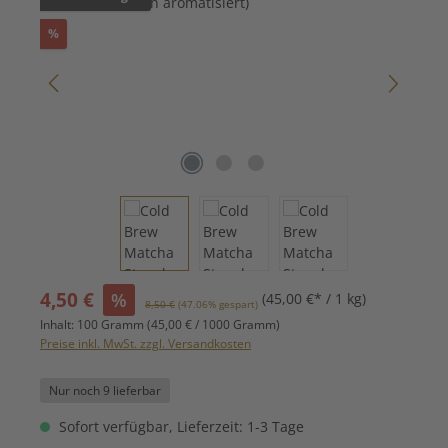
Rabatt
%
Verkaufspreis:
4,50 €
%
(45,00 €* / 1 kg)
Regulärer Preis:
8,50 €
(47.06% gespart)
Inhalt:
100 Gramm
(45,00 € / 1000 Gramm)
Preise inkl. MwSt. zzgl. Versandkosten
Nur noch 9 lieferbar
Sofort verfügbar, Lieferzeit: 1-3 Tage