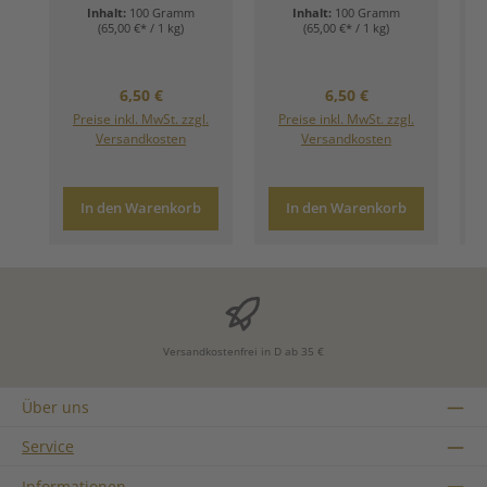
Inhalt:
100 Gramm
Inhalt:
100 Gramm
(65,00 €* / 1 kg)
(65,00 €* / 1 kg)
Regulärer Preis:
Regulärer Preis:
6,50 €
6,50 €
Preise inkl. MwSt. zzgl.
Preise inkl. MwSt. zzgl.
Versandkosten
Versandkosten
In den Warenkorb
In den Warenkorb
Versandkostenfrei in D ab 35 €
Über uns
Service
Informationen