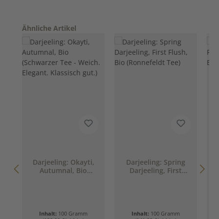
Produktgalerie überspringen
Ähnliche Artikel
Darjeeling: Okayti,
Darjeeling: Spring
Autumnal, Bio
Darjeeling, First
(Schwarzer Tee -
Flush, Bio
Weich. Elegant.
(Ronnefeldt Tee)
E
Klassisch gut.)
Inhalt:
100 Gramm
Inhalt:
100 Gramm