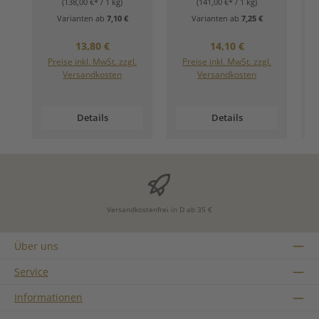
(138,00 €* / 1 kg)
(141,00 €* / 1 kg)
Varianten ab
7,10 €
Varianten ab
7,25 €
Regulärer Preis:
Regulärer Preis:
13,80 €
14,10 €
Preise inkl. MwSt. zzgl.
Preise inkl. MwSt. zzgl.
Versandkosten
Versandkosten
Details
Details
Versandkostenfrei in D ab 35 €
Über uns
Service
Informationen