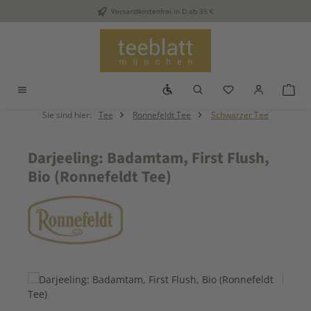
Versandkostenfrei in D ab 35 €
Zum Hauptinhalt springen
Werkzeugleiste anzeigen
Du hast 0 Produkt
War
Sie sind hier:
Tee
Ronnefeldt Tee
Schwarzer Tee
Darjeeling: Badamtam, First Flush,
Bio (Ronnefeldt Tee)
Bildergalerie überspringen