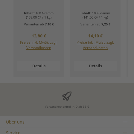
Klassisch gut.)
A
Inhalt:
100 Gramm
Inhalt:
100 Gramm
(138,00 €* / 1 kg)
(141,00 €* / 1 kg)
Varianten ab
7,10 €
Varianten ab
7,25 €
Regulärer Preis:
Regulärer Preis:
13,80 €
14,10 €
Preise inkl. MwSt. zzgl.
Preise inkl. MwSt. zzgl.
Versandkosten
Versandkosten
Details
Details
Versandkostenfrei in D ab 35 €
Über uns
Service