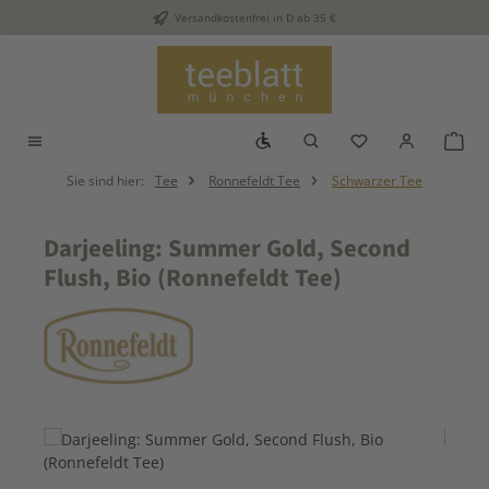
Versandkostenfrei in D ab 35 €
Zum Hauptinhalt springen
Werkzeugleiste anzeigen
Du hast 0 Produkt
War
Sie sind hier:
Tee
Ronnefeldt Tee
Schwarzer Tee
Darjeeling: Summer Gold, Second
Flush, Bio (Ronnefeldt Tee)
Bildergalerie überspringen