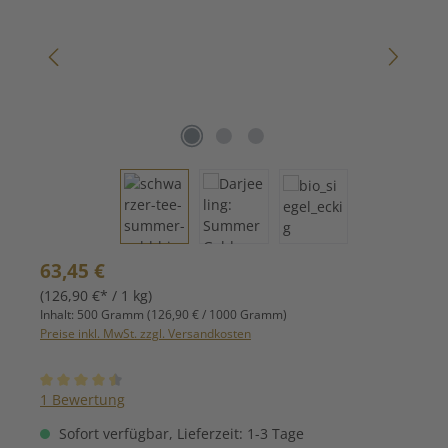
Regulärer Preis:
63,45 €
(126,90 €* / 1 kg)
Inhalt:
500 Gramm
(126,90 € / 1000 Gramm)
Preise inkl. MwSt. zzgl. Versandkosten
Durchschnittliche Bewertung von 4.5 von 5 Sternen
1 Bewertung
Sofort verfügbar, Lieferzeit: 1-3 Tage