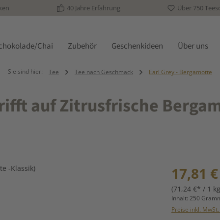
ken
40 Jahre Erfahrung
Über 750 Tees
schokolade/Chai
Zubehör
Geschenkideen
Über uns
Sie sind hier:
Tee
Tee nach Geschmack
Earl Grey - Bergamotte
rifft auf Zitrusfrische Bergam
Regulärer Prei
17,81 €
(71,24 €* / 1 kg
Inhalt:
250 Gra
Preise inkl. MwSt