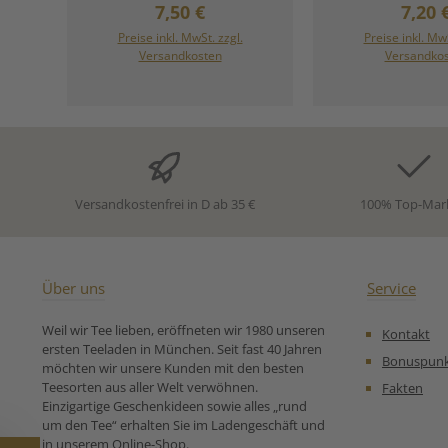
Regulärer Preis:
Regul
7,50 €
7,20 
Frische sonnengereifter
und China-Sc
Zitrusfrüchte und dem
vereint sich 
Preise inkl. MwSt. zzgl.
Preise inkl. MwS
eleganten Duft von
natürliche
Versandkosten
Versandko
Bergamotte – inspiriert vom
sonnengere
beliebten Earl Grey, aber mit
süditalieni
einer leichten, grünen Note.
Bergamotten 
Erfrischend, lebendig und
aromatischen Mei
belebend – ein Grüntee für
Sein zitronig-fri
alle, die es aromatisch, aber
die tiefdunkle Ta
fein abgestimmt mögen. ✨
edle Geschmack 
Zutaten (*aus kontrolliert
zu einem Tee, de
Versandkostenfrei in D ab 35 €
100% Top-Mar
biologischem Anbau):🌱
Tasse aufs Neue b
Grüner Tee (China Sencha*)
stilvoll, beleben
🍊 Orangenschalen*🍋
Finesse. Ideal fü
Zitronenschalen*🌿
echte Teekultur 
Lemongras*🍋
pur, mit einem
Über uns
Service
Bergamotteöl*🍊 Zitrusöl* 🫖
Zitrone oder ei
Tipp: Ideal für den Morgen
Milch. Zutaten:
Weil wir Tee lieben, eröffneten wir 1980 unseren
Kontakt
oder als duftige Auszeit
Bio Ceylon-, Bio
ersten Teeladen in München. Seit fast 40 Jahren
zwischendurch – heiß oder
Sizilianisch
Bonuspun
möchten wir unsere Kunden mit den besten
leicht abgekühlt genießen. *
Bergamotte Ö
Teesorten aus aller Welt verwöhnen.
Fakten
aus kontrolliert
Zubereitungse
Einzigartige Geschenkideen sowie alles „rund
biologischem Anbau. Unsere
für Bio Schwarze
um den Tee“ erhalten Sie im Ladengeschäft und
Zubereitungsempfehlung
Grey:
in unserem Online-Shop.
für Bio Grüner Tee Grüner