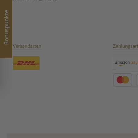
Puschkin:
Bonuspunkte
Versandarten
Zahlungsar
Benutzerdefiniertes Bild 1
Amazon Pay
Kredit- oder 