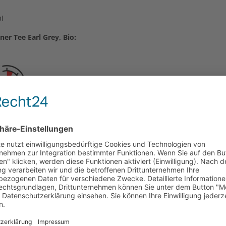
Öl
er Tee Earl Grey, Bio: