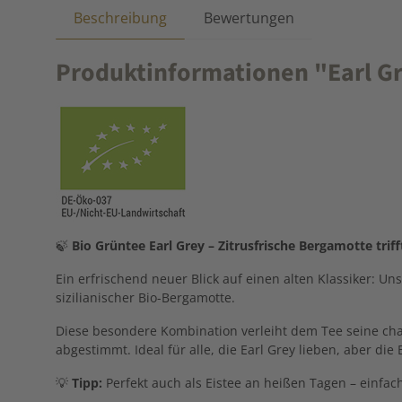
Beschreibung
Bewertungen
Produktinformationen "Earl Grey
🍃
Bio
Grüntee
Earl
Grey –
Zitrusfrische Bergamotte
trif
Ein
erfrischend
neuer
Blick
auf
einen
alten
Klassiker:
Un
sizilianischer
Bio-
Bergamotte.
Diese
besondere
Kombination
verleiht
dem
Tee
seine
cha
abgestimmt.
Ideal
für
alle,
die
Earl
Grey
lieben,
aber
die
💡
Tipp:
Perfekt
auch
als
Eistee
an
heißen
Tagen –
einfac