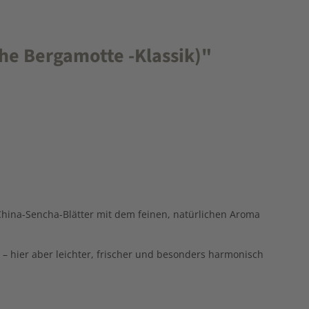
che Bergamotte -Klassik)"
China-
Sencha-
Blätter
mit
dem
feinen,
natürlichen
Aroma
 –
hier
aber
leichter,
frischer
und
besonders
harmonisch