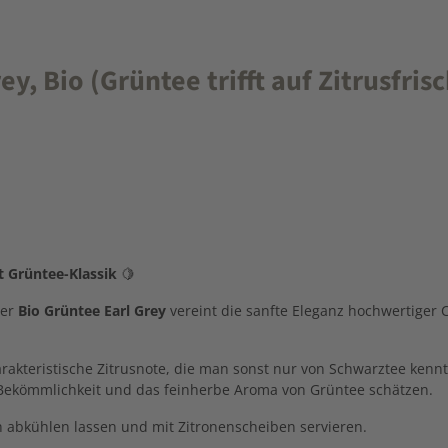
, Bio (Grüntee trifft auf Zitrusfris
ft
Grüntee-
Klassik
🍋
ser
Bio
Grüntee
Earl
Grey
vereint
die
sanfte
Eleganz
hochwertiger
rakteristische
Zitrusnote,
die
man
sonst
nur
von
Schwarztee
kennt
Bekömmlichkeit
und
das
feinherbe
Aroma
von
Grüntee
schätzen.
h
abkühlen
lassen
und
mit
Zitronenscheiben
servieren.