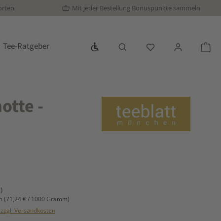
orten
Mit jeder Bestellung Bonuspunkte sammeln
Werkzeugleiste anzeigen
Tee-Ratgeber
Du hast 0 Produkte
War
otte -
s:
)
mm
(71,24 € / 1000 Gramm)
. zzgl. Versandkosten