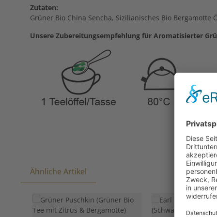
Zutaten:
Grüner Bio China Sencha, Sizilianisches Bio Bergamotte 
Unsere Zubereitungsempfehlung für Aromatisierter Grün
Ähnliche Artikel
Produktgalerie überspringen