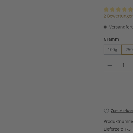
Durchschnittli
2 Bewertunge
Versandferti
auswä
Gramm
100g
250
Produkt Anzahl
Zum Merkzett
Produktnumm
Lieferzeit:
1-3 