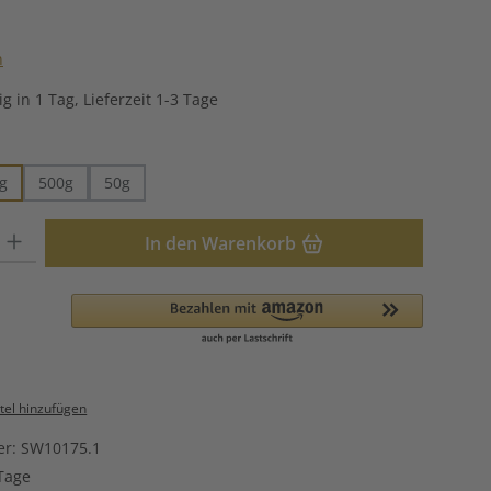
che Bewertung von 5 von 5 Sternen
n
g in 1 Tag, Lieferzeit 1-3 Tage
hlen
g
500g
50g
: Gib den gewünschten Wert ein oder benutze die Schaltflächen u
In den Warenkorb
el hinzufügen
er:
SW10175.1
Tage