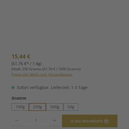
Regulärer Preis:
15,44 €
(61,76 €* / 1 kg)
Inhalt:
250 Gramm
(61,76 € / 1000 Gramm)
Preise inkl. MwSt. zzgl. Versandkosten
Sofort verfügbar, Lieferzeit: 1-3 Tage
auswählen
Gramm
100g
250g
500g
50g
Produkt Anzahl: Gib den gewünschten Wert ein oder benutze die Schaltfläche
In den Warenkorb