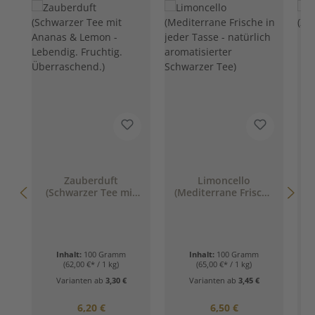
D
Zauberduft
Limoncello
(Schwarzer Tee mit
(Mediterrane Frische
Ananas & Lemon -
in jeder Tasse -
Lebendig. Fruchtig.
natürlich
Überraschend.)
aromatisierter
Schwarzer Tee)
Inhalt:
100 Gramm
Inhalt:
100 Gramm
(62,00 €* / 1 kg)
(65,00 €* / 1 kg)
Varianten ab
3,30 €
Varianten ab
3,45 €
Regulärer Preis:
Regulärer Preis:
6,20 €
6,50 €