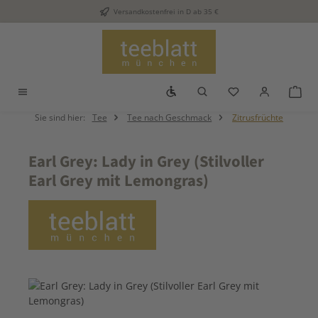
Versandkostenfrei in D ab 35 €
Zum Hauptinhalt springen
Werkzeugleiste anzeigen
Du hast 0 Produkt
War
Sie sind hier:
Tee
Tee nach Geschmack
Zitrusfrüchte
Earl Grey: Lady in Grey (Stilvoller
Earl Grey mit Lemongras)
Bildergalerie überspringen