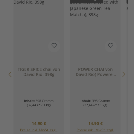
TIGER SPICE chai von
POWER CHAI von
David Rio, 398g
David Rio( Powered
c
with Japanese Green
Tea Matcha), 398g
Inhalt:
398 Gramm
Inhalt:
398 Gramm
(37,44 €* / 1 kg)
(37,44 €* / 1 kg)
Regulärer Preis:
Regulärer Preis:
14,90 €
14,90 €
Preise inkl. MwSt. zzgl.
Preise inkl. MwSt. zzgl.