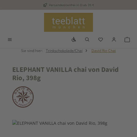
Versandkostenfrei in D ab 35 €
Zum Hauptinhalt springen
Werkzeugleiste anzeigen
Du hast 0 Produkt
War
Sie sind hier:
Trinkschokolade/Chai
David Rio Chai
ELEPHANT VANILLA chai von David
Rio, 398g
Bildergalerie überspringen