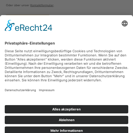
Oder über unser
Kontaktformular
.
Vertrag widerrufen
Versandarten
Zahlungsarten
Sicher Einkaufen
Ladengeschäft
Newsletter
Über unsere Social Media Plattformen verpassen Sie keine Neuigkeiten mehr.
Facebook
Instagram
Alle Preise inkl. gesetzl. Mehrwertsteuer zzgl.
Versandkosten
und ggf.