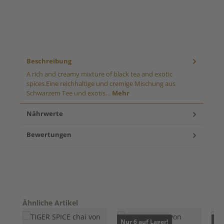
Beschreibung
A rich and creamy mixture of black tea and exotic
spices.Eine reichhaltige und cremige Mischung aus
Schwarzem Tee und exotis…
Mehr
Nährwerte
Bewertungen
Produktgalerie überspringen
Ähnliche Artikel
Nur 6 auf Lager!
Nur