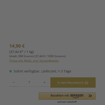
Regulärer Preis:
14,90 €
(37,44 €* / 1 kg)
Inhalt:
398 Gramm
(37,44 € / 1000 Gramm)
Preise inkl. MwSt. zzgl. Versandkosten
Sofort verfügbar, Lieferzeit: 1-3 Tage
Produkt Anzahl: Gib den gewünschten Wert ein oder benutze die Schaltfläche
In den Warenkorb