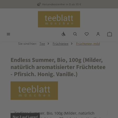
Versandkostenfrei in D ab 35 €
Zum Hauptinhalt springen
Werkzeugleiste anzeigen
Du hast 0 Produkt
War
Sie sind hier:
Tee
Früchtetee
Früchtetee, mild
Endless Summer, Bio, 100g (Milder,
natürlich aromatisierter Früchtetee
- Pfirsich. Honig. Vanille.)
Bildergalerie überspringen
Nur 3 auf Lager!