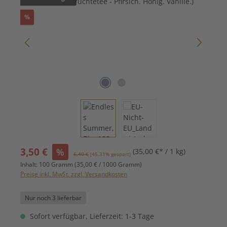
Rabatt
%
Verkaufspreis:
3,50 €
%
(35,00 €* / 1 kg)
Regulärer Preis:
6,40 €
(45.31% gespart)
Inhalt:
100 Gramm
(35,00 € / 1000 Gramm)
Preise inkl. MwSt. zzgl. Versandkosten
Nur noch 3 lieferbar
Sofort verfügbar, Lieferzeit: 1-3 Tage