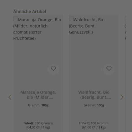
Produktgalerie überspringen
Ähnliche Artikel
Maracuja Orange,
Waldfrucht, Bio
Bio (Milder,
(Beerig. Bunt.
natürlich
Genussvoll.)
Gramm:
100g
Gramm:
100g
aromatisierter
Früchtetee)
Inhalt:
100 Gramm
Inhalt:
100 Gramm
(64,00 €* / 1 kg)
(61,00 €* / 1 kg)