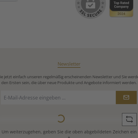
egen UV-
Debitkarte
r Flaum
onnenlicht,
 vor UV-
ewahren.
r bewahrt
n Öle der
 Tee seinen
hmack und
tlichen
t der
Newsletter
ch? Ja, der
öllig
nd gehört
e jetzt einfach unseren regelmäßig erscheinenden Newsletter und Sie werd
truktur der
den Ersten sein, die über neue Produkte und Angebote informiert werden.
ocknen und
es löst er
E-
el von den
Mail-
bleibt im
Adresse
s ist nicht
*
Flaum vor
Loading...
ung zu
Wenn du
gtee kaufst
Um weiterzugehen, geben Sie die oben abgebildeten Zeichen ein
ßen Flaum