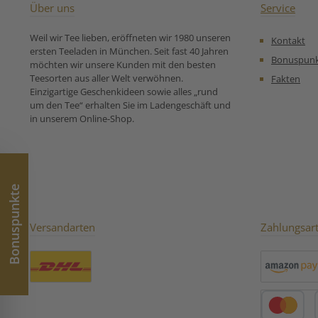
Genuss. Zutaten:Bio
Zubereitungse
Über uns
Service
Kümmel, Bio Anis, Bio
für Kräute
Fenchel Unsere
Berggipfelpause:
Weil wir Tee lieben, eröffneten wir 1980 unseren
Kontakt
Zubereitungsempfehlung
Griechischem Be
ersten Teeladen in München. Seit fast 40 Jahren
für Bio Kümmel Anis
weiße Flau
Bonuspun
möchten wir unsere Kunden mit den besten
Fenchel:
griechischem 
Teesorten aus aller Welt verwöhnen.
Fakten
(Sideritis-Arten) 
Einzigartige Geschenkideen sowie alles „rund
normales Mer
um den Tee“ erhalten Sie im Ladengeschäft und
Pflanze. Dieser 
in unserem Online-Shop.
als Trichome be
besteht aus fein
die die Pflanze v
Wetterbedingu
intensiv
Sonneneinstr
Bonuspunkte
Trockenheit u
schützen. Waru
Flaum wich
Versandarten
Zahlungsar
Schutzfunktion: E
Wasserverlus
Verdunstun
besonders in den
und heißen Reg
Benutzerdefiniertes Bild 1
Amazon Pay
denen der gri
Bergtee wächst, w