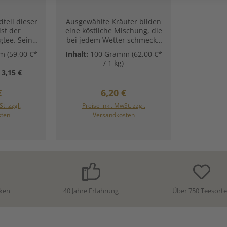
Ronnefeldt)
teil dieser
Ausgewählte Kräuter bilden
ist der
eine köstliche Mischung, die
gtee. Sein
bei jedem Wetter schmeckt.
kt ergänzt
Zutaten:Anis*, Fenchel*,
mm
(59,00 €*
Inhalt:
100 Gramm
(62,00 €*
süßen
Eukalyptus*,
/ 1 kg)
er sowie
Pfefferminzblätter*,
3,15 €
. Für den
Sanddornbeeren*,
t die Minze
Holunder*, blaue Malven*,
ärer Preis:
Regulärer Preis:
€
6,20 €
tusblätter.
Sonnenblumenblüten. * aus
ter für die
kontrolliert biologischem
t. zzgl.
Preise inkl. MwSt. zzgl.
ause.
Anbau. Unsere
sten
Versandkosten
hischer
Zubereitungsempfehlung
nchel,
für Bio Kräutertee Allwetter
alen,
von Ronnefeldt:
ras,
ter, süße
tter,
tter,
alen,
ken
40 Jahre Erfahrung
Über 750 Teesort
jibeeren,
eren,
blüten.
e