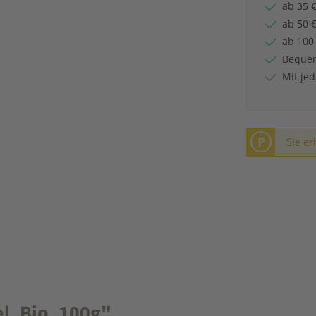
ab 35 €
ab 50 €
ab 100
Bequem
Mit je
P
Sie er
, Bio, 100g"