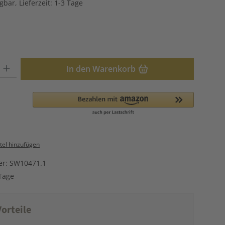
gbar, Lieferzeit: 1-3 Tage
hlen
: Gib den gewünschten Wert ein oder benutze die Schaltflächen u
In den Warenkorb
el hinzufügen
er:
SW10471.1
Tage
orteile