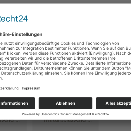
e Bewertung von 5 von 5 Sternen
lpause
Allwetter, Bio, 100g
ssener
(Naturbelassener
tee)
Kräutertee von