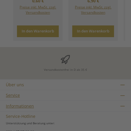
Regulärer Preis:
Regulärer Preis:
0,60 €
6,90 €
Preise inkl. MwSt. zzgl.
Preise inkl. MwSt. zzgl.
Versandkosten
Versandkosten
In den Warenkorb
In den Warenkorb
Versandkostenfrei in D ab 35 €
Über uns
Service
Informationen
Service-Hotline
Unterstützung und Beratung unter: