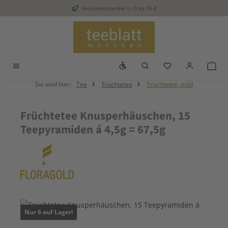
Versandkostenfrei in D ab 35 €
Zum Hauptinhalt springen
Werkzeugleiste anzeigen
Du hast 0 Produkt
War
Sie sind hier:
Tee
Früchtetee
Früchtetee, mild
Früchtetee Knusperhäuschen, 15
Teepyramiden á 4,5g = 67,5g
Bildergalerie überspringen
Nur 6 auf Lager!