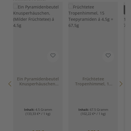
Nur
Ein Pyramidenbeutel
Früchtetee
Knusperhäuschen,
Tropenhimmel, 15
W
(Milder Früchtetee) á
Teepyramiden á 4,5g
e
4,5g
= 67,5g
Inhalt:
4.5 Gramm
Inhalt:
67.5 Gramm
I
(133,33 €* / 1 kg)
(102,22 €* / 1 kg)