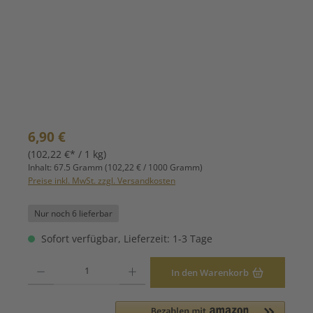
Regulärer Preis:
6,90 €
(102,22 €* / 1 kg)
Inhalt:
67.5 Gramm
(102,22 € / 1000 Gramm)
Preise inkl. MwSt. zzgl. Versandkosten
Nur noch 6 lieferbar
Sofort verfügbar, Lieferzeit: 1-3 Tage
Produkt Anzahl: Gib den gewünschten Wert ein oder benutze die Schaltfläche
In den Warenkorb