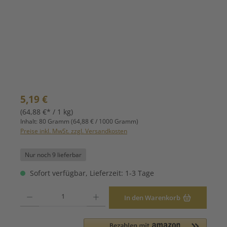
Regulärer Preis:
5,19 €
(64,88 €* / 1 kg)
Inhalt:
80 Gramm
(64,88 € / 1000 Gramm)
Preise inkl. MwSt. zzgl. Versandkosten
Nur noch 9 lieferbar
Sofort verfügbar, Lieferzeit: 1-3 Tage
Produkt Anzahl: Gib den gewünschten Wert ein oder benutze die Schaltfläche
In den Warenkorb