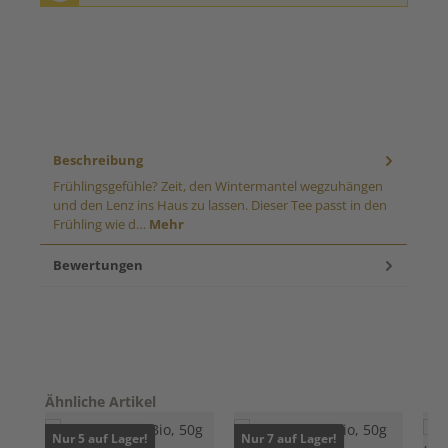
Beschreibung
Frühlingsgefühle? Zeit, den Wintermantel wegzuhängen
und den Lenz ins Haus zu lassen. Dieser Tee passt in den
Frühling wie d…
Mehr
Bewertungen
Produktgalerie überspringen
Ähnliche Artikel
Nur 5 auf Lager!
Nur 7 auf Lager!