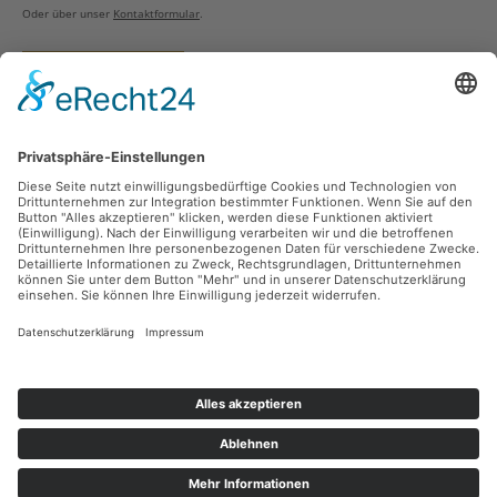
Oder über unser
Kontaktformular
.
Vertrag widerrufen
Versandarten
Zahlungsarten
Sicher Einkaufen
Ladengeschäft
Newsletter
Über unsere Social Media Plattformen verpassen Sie keine Neuigkeiten mehr.
Facebook
Instagram
Alle Preise inkl. gesetzl. Mehrwertsteuer zzgl.
Versandkosten
und ggf.
Nachnahmegebühren, wenn nicht anders angegeben.