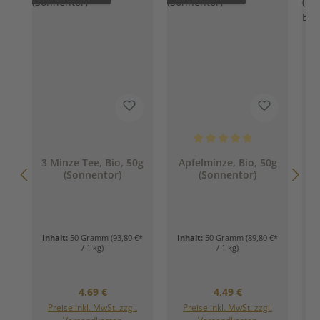
Durchschnittliche Bewertung 
3 Minze Tee, Bio, 50g
Apfelminze, Bio, 50g
(Sonnentor)
(Sonnentor)
a
Inhalt:
50 Gramm
(93,80 €*
Inhalt:
50 Gramm
(89,80 €*
I
/ 1 kg)
/ 1 kg)
Regulärer Preis:
Regulärer Preis:
4,69 €
4,49 €
Preise inkl. MwSt. zzgl.
Preise inkl. MwSt. zzgl.