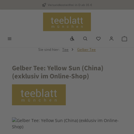
Versandkostenfrei in D ab 35 €
Zum Hauptinhalt springen
Werkzeugleiste anzeigen
Du hast 0 Produkt
War
Sie sind hier:
Tee
Gelber Tee
Gelber Tee: Yellow Sun (China)
(exklusiv im Online-Shop)
Bildergalerie überspringen