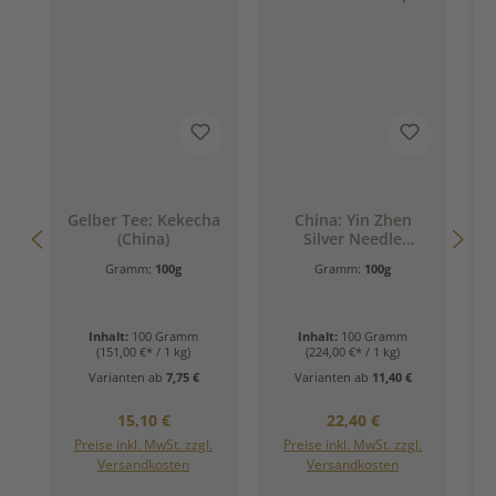
D
Gelber Tee: Kekecha
China: Yin Zhen
(China)
Silver Needle
(Weißer Tee - Zart.
Gramm:
100g
Gramm:
100g
Rein. Kostbar.)
Inhalt:
100 Gramm
Inhalt:
100 Gramm
(151,00 €* / 1 kg)
(224,00 €* / 1 kg)
Varianten ab
7,75 €
Varianten ab
11,40 €
Regulärer Preis:
Regulärer Preis:
15,10 €
22,40 €
Preise inkl. MwSt. zzgl.
Preise inkl. MwSt. zzgl.
Versandkosten
Versandkosten