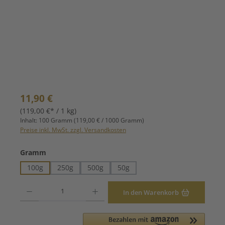
Regulärer Preis:
11,90 €
(119,00 €* / 1 kg)
Inhalt:
100 Gramm
(119,00 € / 1000 Gramm)
Preise inkl. MwSt. zzgl. Versandkosten
auswählen
Gramm
100g
250g
500g
50g
Produkt Anzahl: Gib den gewünschten Wert ein oder benutze die Schaltfläche
In den Warenkorb