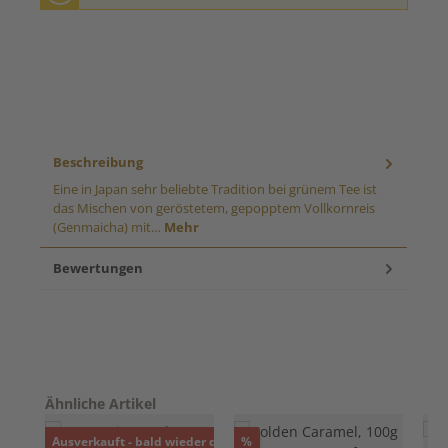
Beschreibung
Eine in Japan sehr beliebte Tradition bei grünem Tee ist
das Mischen von geröstetem, gepopptem Vollkornreis
(Genmaicha) mit…
Mehr
Bewertungen
Produktgalerie überspringen
Ähnliche Artikel
Rabatt
Ausverkauft - bald wieder da!
%