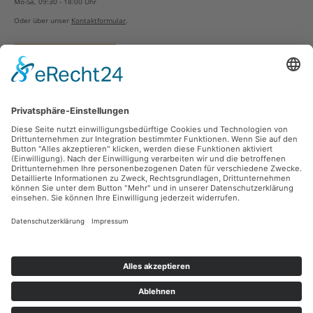
Mo-Sa, 09:30 - 18:00 Uhr
Oder über unser
Kontaktformular
.
Vertrag widerrufen
Versandarten
Zahlungsarten
Sicher Einkaufen
Ladengeschäft
Newsletter
Über unsere Social Media Plattformen verpassen Sie keine Neuigkeiten mehr.
Facebook
Instagram
Alle Preise inkl. gesetzl. Mehrwertsteuer zzgl.
Versandkosten
und ggf.