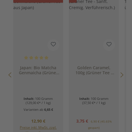
Durchschnittliche Bewertung von 5 von 5 Sternen
Japan: Bio Matcha
Golden Caramel,
K
Genmaicha (Grüner
100g (Grüner Tee -
T
Tee aus Japan)
Sanft. Cremig.
Verführerisch.)
Inhalt:
100 Gramm
Inhalt:
100 Gramm
(129,00 €* / 1 kg)
(37,50 €* / 1 kg)
Varianten ab
6,65 €
Regulärer Preis:
Verkaufspreis:
Regulärer Preis:
12,90 €
3,75 €
6,90 €
(45.65%
Preise inkl. MwSt. zzgl.
gespart)