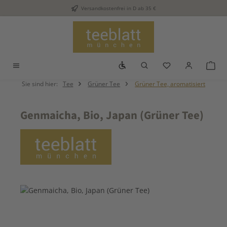
Versandkostenfrei in D ab 35 €
Zum Hauptinhalt springen
Werkzeugleiste anzeigen
Du hast 0 Produkt
War
Sie sind hier:
Tee
Grüner Tee
Grüner Tee, aromatisiert
Genmaicha, Bio, Japan (Grüner Tee)
Bildergalerie überspringen