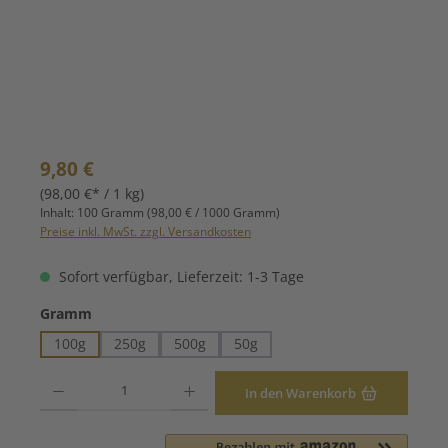
Regulärer Preis:
9,80 €
(98,00 €* / 1 kg)
Inhalt:
100 Gramm
(98,00 € / 1000 Gramm)
Preise inkl. MwSt. zzgl. Versandkosten
Sofort verfügbar, Lieferzeit: 1-3 Tage
auswählen
Gramm
100g
250g
500g
50g
Produkt Anzahl: Gib den gewünschten Wert ein oder benutze die Schaltfläche
In den Warenkorb