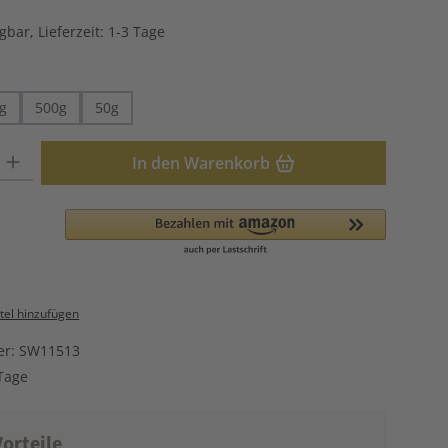
gbar, Lieferzeit: 1-3 Tage
hlen
g
500g
50g
: Gib den gewünschten Wert ein oder benutze die Schaltflächen u
In den Warenkorb
el hinzufügen
er:
SW11513
Tage
orteile