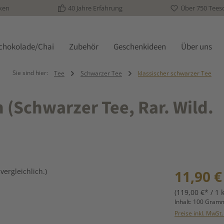
ken
40 Jahre Erfahrung
Über 750 Tees
schokolade/Chai
Zubehör
Geschenkideen
Über uns
Sie sind hier:
Tee
Schwarzer Tee
klassischer schwarzer Tee
 (Schwarzer Tee, Rar. Wild.
Regulärer Prei
11,90 €
(119,00 €* / 1 
Inhalt:
100 Gra
Preise inkl. MwSt