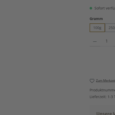
Sofort verfü
auswä
Gramm
100g
250
Produkt Anzahl
Zum Merkzett
Produktnumm
Lieferzeit:
1-3 
Unsere V