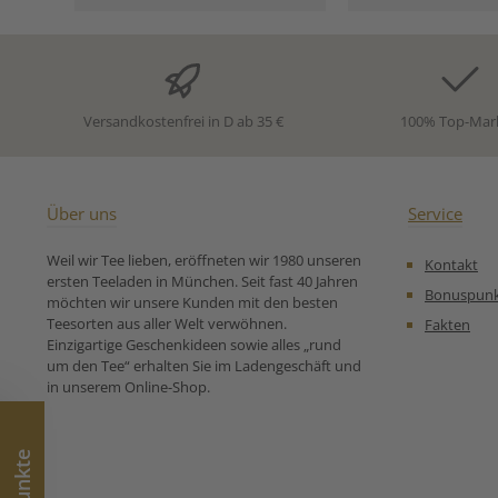
Farbe – ein Hochgenuss für
Ein ausgewogen
Liebhaber feiner
für alle, die ein
Schwarztees. Ein Tee mit
Tee zwischen Le
Eleganz, Tiefe und Herkunft
und Fülle suche
– aus den Höhenlagen der
angenehm und 
Kandy-Region.
stimmig im Ge
Versandkostenfrei in D ab 35 €
100% Top-Mar
Zutaten:Schwarzer Tee aus
Zutaten: Oolo
Ceylon (Sri Lanka) Unsere
(China, Fuji
Zubereitunsempfehlung für
kontrolliert bi
Schwarzer Tee aus Ceylon
Anbau Un
Koppakanda Silver Kandy:
Zubereitungse
Über uns
Service
für Bio Oolong
aus China: Pouchong (auch
Weil wir Tee lieben, eröffneten wir 1980 unseren
Kontakt
geschrieben B
ersten Teeladen in München. Seit fast 40 Jahren
Paochung) 🍃 ist 
Bonuspun
möchten wir unsere Kunden mit den besten
aus der Teew
Teesorten aus aller Welt verwöhnen.
Fakten
bezeichnet urs
Einzigartige Geschenkideen sowie alles „rund
eine besondere
um den Tee“ erhalten Sie im Ladengeschäft und
leicht oxidiert
in unserem Online-Shop.
Tee. Der Name 
dem Chinesi
Bedeutung von 
包種 / 包种ausge
etwa: Bao Zhong
bedeutet e