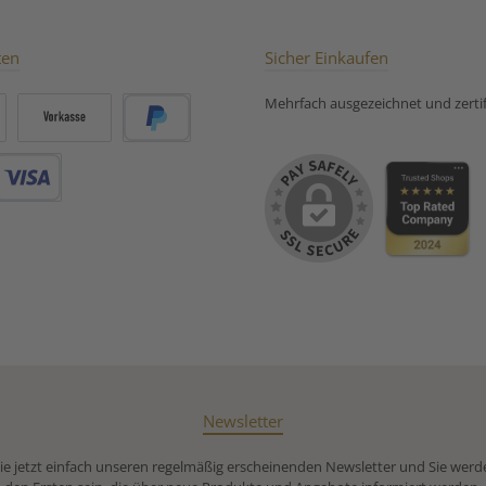
orte“oder👉
sorte“ 👉
deutet
ten
Sicher Einkaufen
ngewickelte
sorte“und
Mehrfach ausgezeichnet und zertifi
ür einen
olong mit
arakter.
Vorkasse
PayPal
Debitkarte
Newsletter
e jetzt einfach unseren regelmäßig erscheinenden Newsletter und Sie werd