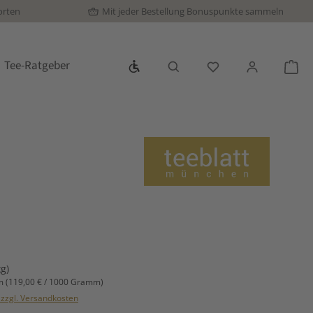
orten
Mit jeder Bestellung Bonuspunkte sammeln
Werkzeugleiste anzeigen
Tee-Ratgeber
Du hast 0 Produkte
War
s:
kg)
mm
(119,00 € / 1000 Gramm)
. zzgl. Versandkosten