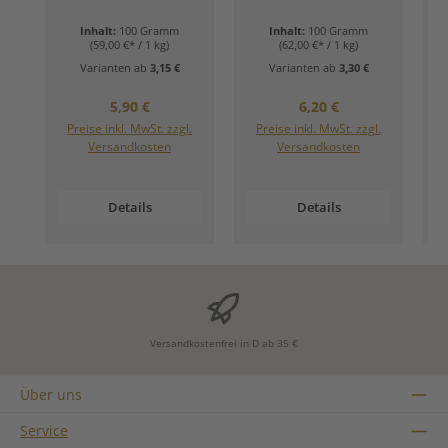
Inhalt:
100 Gramm
Inhalt:
100 Gramm
(59,00 €* / 1 kg)
(62,00 €* / 1 kg)
Varianten ab
3,15 €
Varianten ab
3,30 €
Regulärer Preis:
Regulärer Preis:
5,90 €
6,20 €
Preise inkl. MwSt. zzgl.
Preise inkl. MwSt. zzgl.
Versandkosten
Versandkosten
Details
Details
Versandkostenfrei in D ab 35 €
Über uns
Service