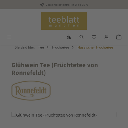
Versandkostenfrei in D ab 35 €
Zum Hauptinhalt springen
Werkzeugleiste anzeigen
Du hast 0 Produkt
War
Sie sind hier:
Tee
Früchtetee
klassischer Früchtetee
Glühwein Tee (Früchtetee von
Ronnefeldt)
Bildergalerie überspringen