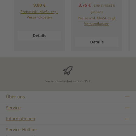
Regulärer Preis:
Verkaufspreis:
Regulärer Preis:
9,80 €
3,75 €
6,90 €
(45.65%
Preise inkl. MwSt. zzgl.
gespart)
Versandkosten
Preise inkl. MwSt. zzgl.
Versandkosten
Details
Details
Versandkostenfrei in D ab 35 €
Über uns
Service
Informationen
Service-Hotline