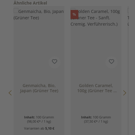
Produktgalerie überspringen
Ähnliche Artikel
Rabatt
%
Genmaicha, Bio,
Golden Caramel,
K
Japan (Grüner Tee)
100g (Grüner Tee -
T
Sanft. Cremig.
Verführerisch.)
Inhalt:
100 Gramm
Inhalt:
100 Gramm
(98,00 €* / 1 kg)
(37,50 €* / 1 kg)
Varianten ab
5,10 €