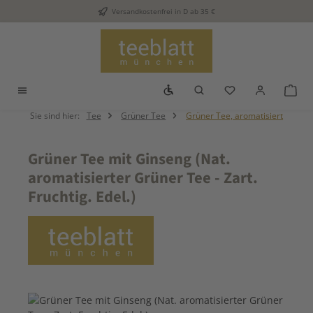
Versandkostenfrei in D ab 35 €
Zum Hauptinhalt springen
Werkzeugleiste anzeigen
Du hast 0 Produkt
War
Sie sind hier:
Tee
Grüner Tee
Grüner Tee, aromatisiert
Grüner Tee mit Ginseng (Nat.
aromatisierter Grüner Tee - Zart.
Fruchtig. Edel.)
Bildergalerie überspringen