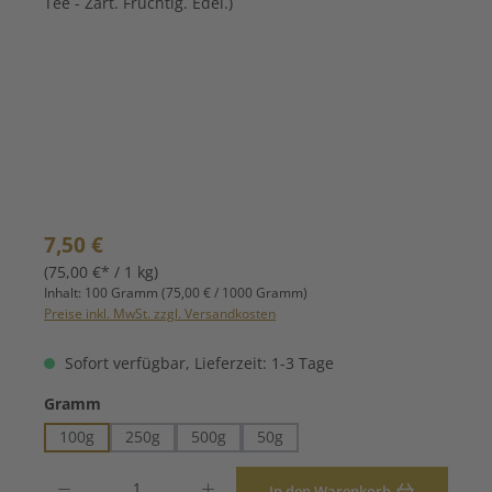
Regulärer Preis:
7,50 €
(75,00 €* / 1 kg)
Inhalt:
100 Gramm
(75,00 € / 1000 Gramm)
Preise inkl. MwSt. zzgl. Versandkosten
Sofort verfügbar, Lieferzeit: 1-3 Tage
auswählen
Gramm
100g
250g
500g
50g
Produkt Anzahl: Gib den gewünschten Wert ein oder benutze die Schaltfläche
In den Warenkorb